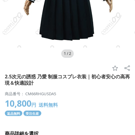
1
/
2
2.5次元の誘惑 乃愛 制服コスプレ衣装｜初心者安心の高再
現＆快適設計
商品番号： CM66RHGUSDA5
10,800
円
送料無料
返品無料
受注生産
商品詳細を選択