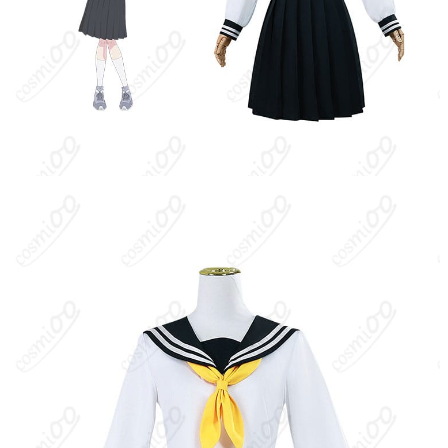
支払い方法
Discover、AMERICAN EXPRESS）、
PayPal、銀行振込
コミケ・同人即売会、アコスタ・大型コス
プレイベント、池ハロ・街歩きイベント、
使用場所
スタジオ撮影会、学園ロケ撮影、ハロウィ
ン仮装、SNS用ポートレート、宅コス・オ
ンライン配信
ハンガーに吊るす、収納ケースに入れる、
収納方法
衣装袋に保管
商品状態
新品未使用
中厚生地の通気性
：シワに強い中厚ツイルは形が決まりやすい一
方、真夏の屋外では体感温度が上がりやすくなります。暑熱環境
ではインナーを吸汗速乾にし、こまめな休憩を推奨します。