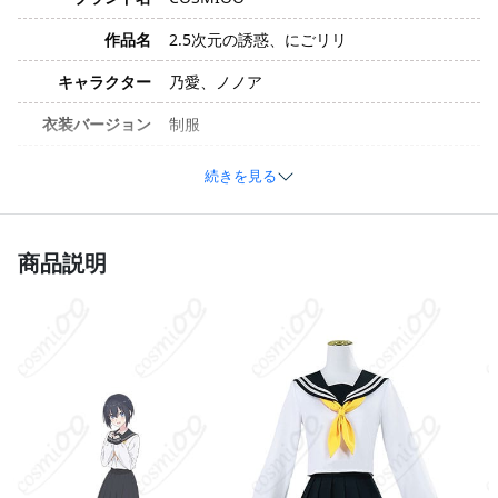
作品名
2.5次元の誘惑、にごリリ
キャラクター
乃愛、ノノア
衣装バージョン
制服
サイズ
S、M、L、XL
続きを見る
制服素材（コットン、ポリエステル、合成
素材
皮革など）。製造ロットや技術向上によ
り、素材が変更される場合があります。
商品説明
トップス、スカート、スカーフ。製造ロッ
セット内容
トや技術向上により、セット内容が変更さ
れる場合があります。
加工に7～15営業日、配送に5～7営業日
発送予定
（※土日祝除く）、合計で12～22営業日程
度でお届け
クレジットカード（VISA、Master、JCB、