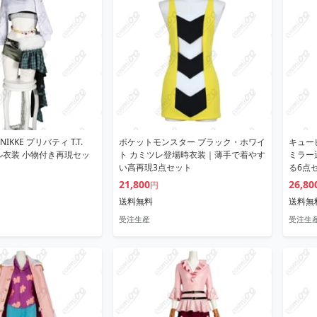
KKE プリバティ T.T.
ポケットモンスター ブラック・ホワイ
キュー
ドル衣装 小物付き再現セッ
ト カミツレ登場時衣装｜薄手で着やす
ミラー
い高再現3点セット
る6点
21,800
26,80
円
送料無料
送料無
受注生産
受注生産