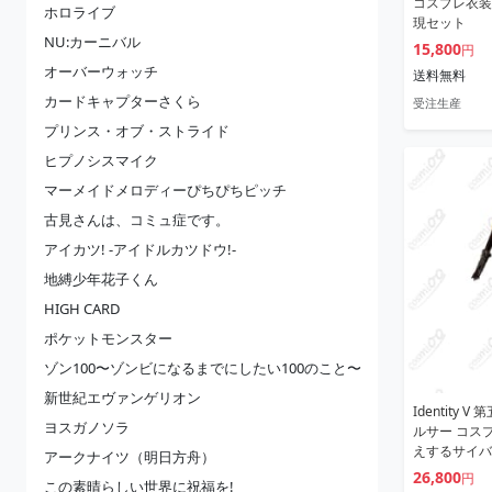
コスプレ衣装
ホロライブ
現セット
NU:カーニバル
15,800
円
オーバーウォッチ
送料無料
カードキャプターさくら
受注生産
プリンス・オブ・ストライド
ヒプノシスマイク
マーメイドメロディーぴちぴちピッチ
古見さんは、コミュ症です。
アイカツ! -アイドルカツドウ!-
地縛少年花子くん
HIGH CARD
ポケットモンスター
ゾン100〜ゾンビになるまでにしたい100のこと〜
新世紀エヴァンゲリオン
Identity
ヨスガノソラ
ルサー コス
えするサイバ
アークナイツ（明日方舟）
26,800
円
この素晴らしい世界に祝福を!