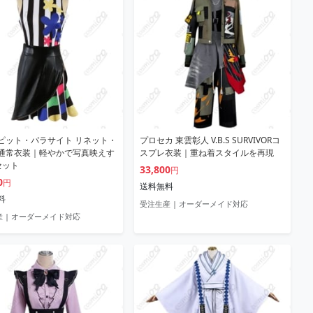
ピット・パラサイト リネット・
プロセカ 東雲彰人 V.B.S SURVIVORコ
通常衣装｜軽やかで写真映えす
スプレ衣装｜重ね着スタイルを再現
セット
33,800
円
0
円
送料無料
料
受注生産 | オーダーメイド対応
 | オーダーメイド対応