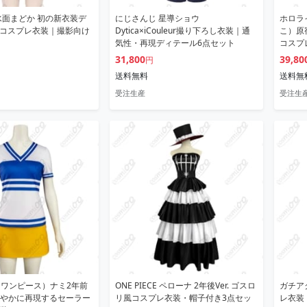
水面まどか 初の新衣装デ
にじさんじ 星導ショウ
ホロラ
. コスプレ衣装｜撮影向け
Dytica×iCouleur撮り下ろし衣装｜通
こ）原
気性・再現ディテール6点セット
コスプ
31,800
39,80
円
送料無料
送料無
受注生産
受注生
CE（ワンピース）ナミ2年前
ONE PIECE ペローナ 2年後Ver. ゴスロ
ガチア
やかに再現するセーラー
リ風コスプレ衣装・帽子付き3点セッ
レ衣装