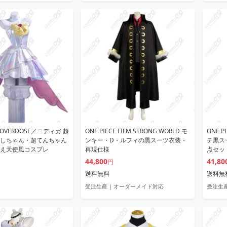
L OVERDOSE／ニディガ 超
ONE PIECE FILM STRONG WORLD モ
ONE 
しちゃん・超てんちゃん
ンキー・D・ルフィの黒スーツ衣装・
チ黒ス
え天使風コスプレ
再現仕様
点セッ
44,800
41,80
円
送料無料
送料無
受注生産 | オーダーメイド対応
受注生産