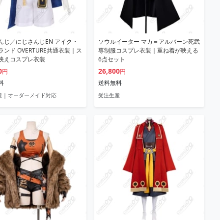
んじ／にじさんじEN アイク・
ソウルイーター マカ＝アルバーン死武
ンド OVERTURE共通衣装｜ス
専制服コスプレ衣装｜重ね着が映える
映えコスプレ衣装
6点セット
0
26,800
円
円
料
送料無料
 | オーダーメイド対応
受注生産