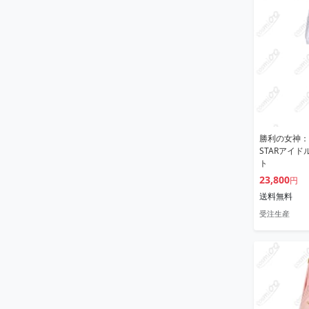
勝利の女神：NI
STARアイ
ト
23,800
円
送料無料
受注生産