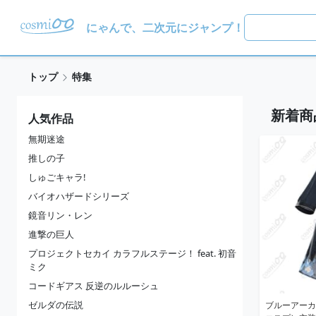
にゃんで、二次元にジャンプ！
トップ
特集
新着商
人気作品
無期迷途
推しの子
しゅごキャラ!
バイオハザードシリーズ
鏡音リン・レン
進撃の巨人
プロジェクトセカイ カラフルステージ！ feat. 初音
ミク
コードギアス 反逆のルルーシュ
ゼルダの伝説
ブルーアーカ