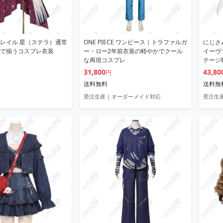
レイル 星（ステラ）通常
ONE PIECE ワンピース｜トラファルガ
にじさ
で揃うコスプレ衣装
ー・ロー2年前衣装の軽やかでクール
イーヴラ
な再現コスプレ
テージ
31,800
43,80
円
送料無料
送料無
受注生産 | オーダーメイド対応
受注生産