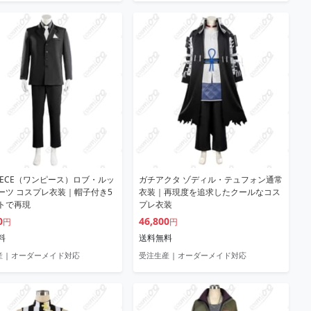
PIECE（ワンピース）ロブ・ルッ
ガチアクタ ゾディル・テュフォン通常
ーツ コスプレ衣装｜帽子付き5
衣装｜再現度を追求したクールなコス
トで再現
プレ衣装
0
46,800
円
円
料
送料無料
 | オーダーメイド対応
受注生産 | オーダーメイド対応