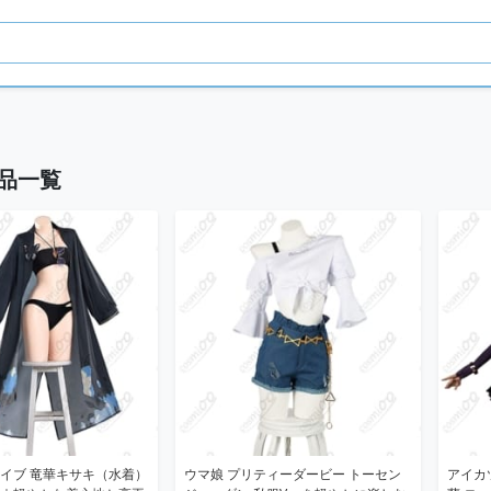
品一覧
イブ 竜華キサキ（水着）
ウマ娘 プリティーダービー トーセン
アイカ