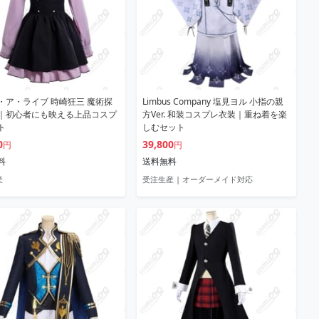
・ア・ライブ 時崎狂三 魔術探
Limbus Company 塩見ヨル 小指の親
｜初心者にも映える上品コスプ
方Ver. 和装コスプレ衣装｜重ね着を楽
ト
しむセット
0
39,800
円
円
料
送料無料
産
受注生産 | オーダーメイド対応