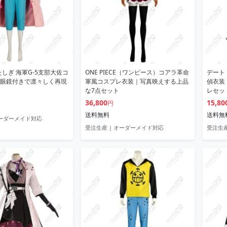
E たしぎ 海軍G-5支部大佐コ
ONE PIECE（ワンピース）コアラ革命
デート
眼鏡付きで凛々しく再現
軍風コスプレ衣装｜写真映えする上品
偵衣装
な7点セット
レセッ
36,800
15,80
円
送料無料
送料無
オーダーメイド対応
受注生産 | オーダーメイド対応
受注生