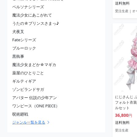
送料無料
ペルソナシリーズ
受注生産 | 
魔法少女にあこがれて
うたの☆プリンスさまっ♪
犬夜叉
Fateシリーズ
ブルーロック
黒執事
魔法少女まどか☆マギカ
薬屋のひとりごと
ギルティギア
ゾンビランドサガ
にじさんじ 
アバター 伝説の少年アン
フォルト衣装
ワンピース（ONE PIECE）
ルセット
呪術廻戦
36,800
円
ジャンル一覧を見る
送料無料
受注生産