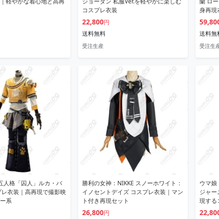
｜軽やかな着心地と高再
ジョーダン 私服Ver.を軽やかに楽しむ
蘭 ロ
コスプレ衣装
身再現
22,800
59,80
円
送料無料
送料無
受注生産
受注生
 V 第五人格「囚人」ルカ・バ
勝利の女神：NIKKE スノーホワイト：
ウマ娘
プレ衣装｜高再現で撮影映
イノセントデイズ コスプレ衣装｜マン
ジャーニ
ー系
ト付き再現セット
現する
26,800
22,80
円