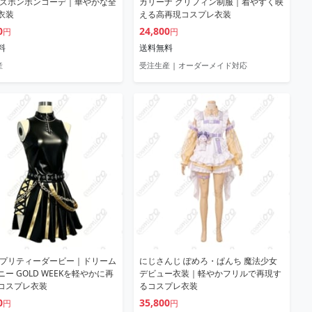
ーズボンボンコーデ｜華やかな全
カリーナ グリフィン制服｜着やすく映
衣装
える高再現コスプレ衣装
0
24,800
円
円
料
送料無料
産
受注生産 | オーダーメイド対応
 プリティーダービー｜ドリーム
にじさんじ ぽめろ・ぱんち 魔法少女
ー GOLD WEEKを軽やかに再
デビュー衣装｜軽やかフリルで再現す
コスプレ衣装
るコスプレ衣装
0
35,800
円
円