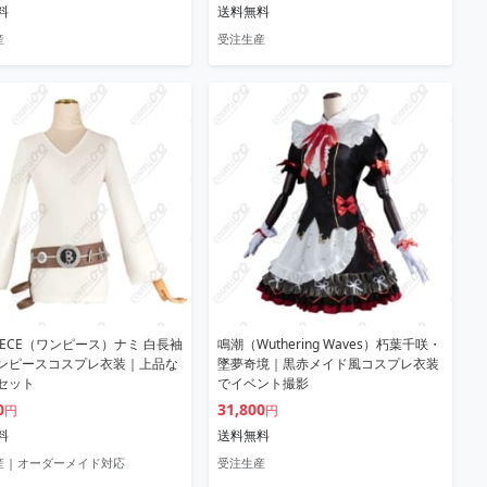
料
送料無料
産
受注生産
PIECE（ワンピース）ナミ 白長袖
鳴潮（Wuthering Waves）朽葉千咲・
ンピースコスプレ衣装｜上品な
墜夢奇境｜黒赤メイド風コスプレ衣装
セット
でイベント撮影
0
31,800
円
円
料
送料無料
 | オーダーメイド対応
受注生産