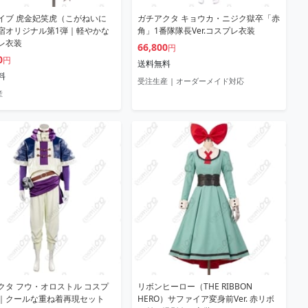
イブ 虎金妃笑虎（こがねいに
ガチアクタ キョウカ・ニジク獄卒「赤
宿オリジナル第1弾｜軽やかな
角」1番隊隊長Ver.コスプレ衣装
レ衣装
66,800
円
0
円
送料無料
料
受注生産 | オーダーメイド対応
産
クタ フウ・オロストル コスプ
リボンヒーロー（THE RIBBON
｜クールな重ね着再現セット
HERO）サファイア変身前Ver. 赤リボ