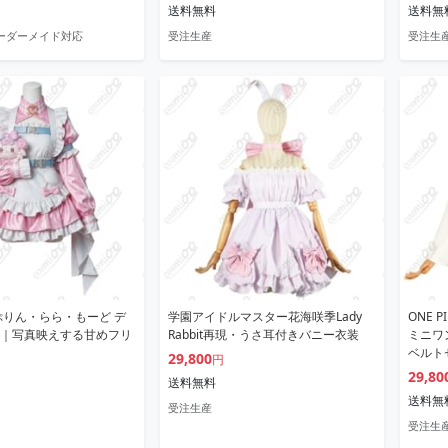
送料無料
送料無
オーダーメイド対応
受注生産
受注生
ぷりん・らら・もーど デ
学園アイドルマスター花海咲季Lady
ONE 
｜写真映えする甘めフリ
Rabbit再現・うさ耳付きバニー衣装
ミニワ
ベルト
29,800
円
29,80
送料無料
送料無
受注生産
受注生産