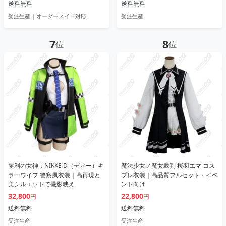
送料無料
送料無料
受注生産 | オーダーメイド対応
受注生産
7
8
位
位
勝利の女神：NIKKE D（ディー）キ
魔法少女ノ魔女裁判 桜羽エマ コス
ラーワイフ 警察風衣装｜高再現と
プレ衣装｜高品質フルセット・イベ
美シルエットで撮影映え
ント向け
32,800
22,800
円
円
送料無料
送料無料
受注生産
受注生産