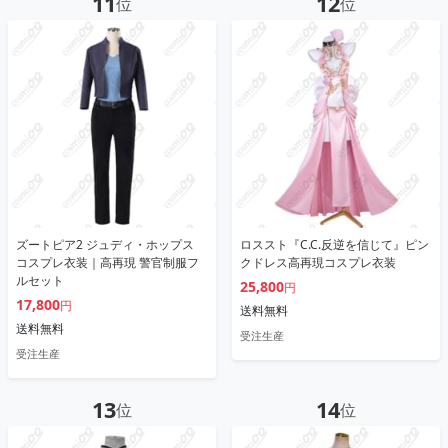
11
12
位
位
ズートピア2 ジュディ・ホップス
ロススト『C.C.反逆を信じて』ピン
コスプレ衣装｜高再現 警官制服フ
クドレス高再現コスプレ衣装
ルセット
25,800
円
17,800
円
送料無料
送料無料
受注生産
受注生産
13
14
位
位