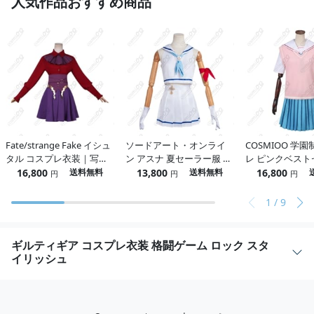
人気作品おすすめ商品
Fate/strange Fake イシュ
ソードアート・オンライ
COSMIOO 学
タル コスプレ衣装｜写真
ン アスナ 夏セーラー服 コ
レ ピンクベスト
映えと着心地を両立した
スプレ衣装｜高品質フル
さらっと快適・
16,800
13,800
16,800
送料無料
送料無料
円
円
円
初心者安心セット
セット
いい・初心者も
構成
1
/
9
ギルティギア コスプレ衣装 格闘ゲーム ロック スタ
イリッシュ