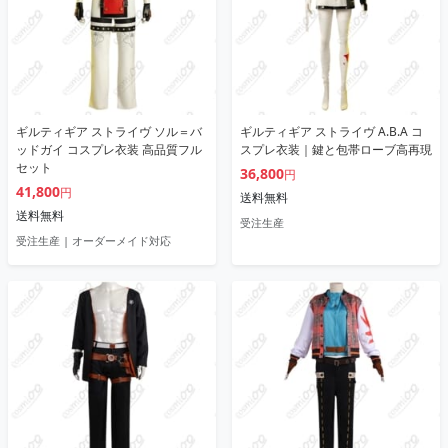
ギルティギア ストライヴ ソル＝バ
ギルティギア ストライヴ A.B.A コ
ッドガイ コスプレ衣装 高品質フル
スプレ衣装｜鍵と包帯ローブ高再現
セット
36,800
円
41,800
円
送料無料
送料無料
受注生産
受注生産 | オーダーメイド対応