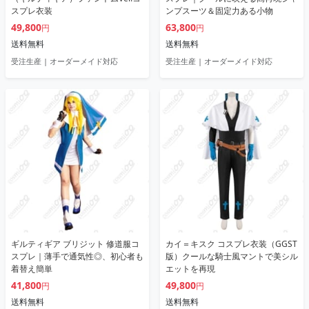
スプレ衣装
ンプスーツ＆固定力ある小物
49,800
63,800
円
円
送料無料
送料無料
受注生産 | オーダーメイド対応
受注生産 | オーダーメイド対応
ギルティギア ブリジット 修道服コ
カイ＝キスク コスプレ衣装（GGST
スプレ｜薄手で通気性◎、初心者も
版）クールな騎士風マントで美シル
着替え簡単
エットを再現
41,800
49,800
円
円
送料無料
送料無料