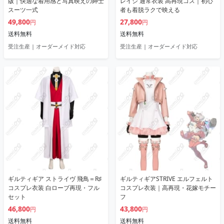
版｜快適な着用感と写真映えの紳士
レイジ 通常衣装 高再現コス｜初心
スーツ一式
者も着脱ラクで映える
49,800
27,800
円
円
送料無料
送料無料
受注生産 | オーダーメイド対応
受注生産 | オーダーメイド対応
ギルティギア ストライヴ 飛鳥＝R♯
ギルティギアSTRIVE エルフェルト
コスプレ衣装 白ローブ再現・フル
コスプレ衣装｜高再現・花嫁モチー
セット
フ
46,800
43,800
円
円
送料無料
送料無料