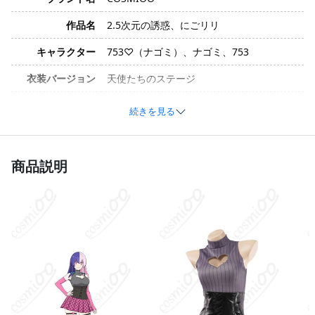
作品名
2.5次元の誘惑、にごリリ
キャラクター
753♡（ナゴミ）、ナゴミ、753
衣装バージョン
天使たちのステージ
サイズ
S、M、L、XL
続きを見る
ポリエステル、コットン、合成皮革、天
竺、スパンコール、サテンなど。製造ロッ
素材
トにより素材が異なる場合がありますの
商品説明
で、ご了承ください。
トップス、スカート、コルセットベルト、
髪飾り、アームカバー、太もも飾り、網タ
セット内容
イツ。セット内容は製造ロットにより異な
る場合があります。
加工に7～15営業日、配送に5～7営業日
発送予定
（※土日祝除く）、合計で12～22営業日程
度でお届け