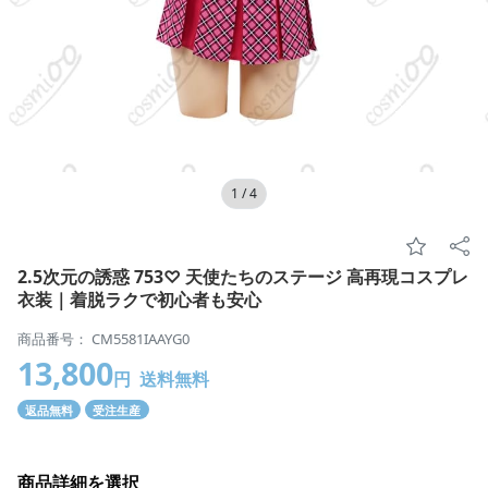
1
/
4
2.5次元の誘惑 753♡ 天使たちのステージ 高再現コスプレ
衣装｜着脱ラクで初心者も安心
商品番号： CM5581IAAYG0
13,800
円
送料無料
返品無料
受注生産
商品詳細を選択