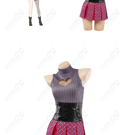
クレジットカード（VISA、Master、JCB、
支払い方法
Discover、AMERICAN EXPRESS）、
PayPal、銀行振込
コミックマーケット（コミケ）、acosta!な
ど屋外コスプレイベント、スタジオ撮影
使用場所
会、ロケーション撮影、ハロウィン仮装、
学園祭・文化祭のステージ、コスプレ交流
会、SNS用動画・配信
ハンガーに吊るす、収納ケースに入れる、
収納方法
衣装袋に保管
商品状態
新品未使用
薄手生地のためインナー推奨：通気性重視のため、生地は軽やか
な薄手設計です。明るい照明下では透け対策としてベージュ系イ
ンナーの併用を推奨します。