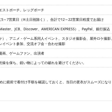
エストポーチ、レッグポーチ
に5～7営業日（※土日祝除く）、合計で12～22営業日程度でお届け
ter、JCB、Discover、AMERICAN EXPRESS）、PayPal、銀行振込
ケ）、アニメ・ゲーム系同人イベント、スタジオ撮影会、屋外ロケ撮影、ハ
レイベント参加、交流オフ会・合わせ撮影
漫画、ゲームファン、出演者
乾燥を保ち、鋭い物によっての破れを避けてください。
めに鏡前で着付け手順を確認しておくと、当日の更衣がスムーズになり