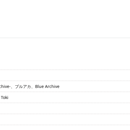
hive-、ブルアカ、Blue Archive
oki