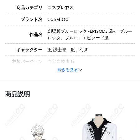
商品カテゴリ
コスプレ衣装
ブランド名
COSMIOO
劇場版ブルーロック -EPISODE 凪-、ブルー
作品名
ロック、ブルロ、エピソード凪
キャラクター
凪 誠士郎、凪、なぎ
衣装バージョン
白宝高校 制服
続きを見る
サイズ
S、M、L、XL、XXL
コットン、ポリエステル（素材は生産ロッ
素材
トや技術向上により変更される場合があり
商品説明
ます）
ブレザー、パーカー、ズボン（セット内容
セット内容
は生産ロットや技術向上により変更される
場合があります）
加工に7～15営業日、配送に5～7営業日