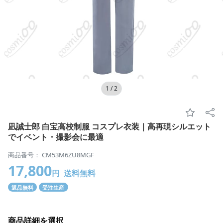
1
/
2
凪誠士郎 白宝高校制服 コスプレ衣装｜高再現シルエット
でイベント・撮影会に最適
商品番号： CM53M6ZU8MGF
17,800
円
送料無料
返品無料
受注生産
商品詳細を選択