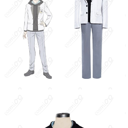
発送予定
（※土日祝除く）、合計で12～22営業日程
度でお届け
クレジットカード（VISA、Master、JCB、
支払い方法
Discover、AMERICAN EXPRESS）、
PayPal、銀行振込
コミケ・大型即売会、アニメ・コスプレイ
ベント、スタジオ撮影会、ロケ撮影、ハロ
使用場所
ウィン仮装、体育館・フィールド系ロケ、
SNS投稿・生配信
ハンガーに吊るす、収納ケースに入れる、
収納方法
衣装袋に保管
商品状態
新品未使用
落ち着いた色味設計：実物に近いトーンを採用しているため、暗
所では沈みやすい場合があります。撮影時はレフ板や補助光を併
用すると色と陰影がきれいに出ます。