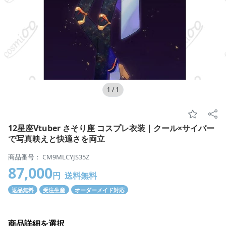
1
/
1
12星座Vtuber さそり座 コスプレ衣装｜クール×サイバー
で写真映えと快適さを両立
商品番号： CM9MLCYJS35Z
87,000
円
送料無料
返品無料
受注生産
オーダーメイド対応
商品詳細を選択