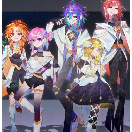
クレジットカード（VISA、Master、JCB、
支払い方法
Discover、AMERICAN EXPRESS）、
PayPal、銀行振込
コミックマーケット（コミケ）、大型コス
プレイベント（acosta! など）、スタジオ
撮影・個撮、ライブ配信・VTuber収録、歌
使用場所
ってみた／踊ってみた動画、ハロウィン仮
装、学園祭・文化祭ステージ、SNS用ポー
トレート撮影
コスプレ愛好家、アニメや漫画、ゲームフ
コスプレ対象
ァン、出演者
他の衣類と同じく、清潔に乾燥を保ち、鋭
収納方法
い物によっての破れを避けてください。
商品状態
新品未使用
装飾の立体感と取り扱い
：立体パーツは写真映えに寄与します
が、保管時の圧迫で形に影響が出ます。平置き保管と持ち運び時
の緩衝材使用を推奨。部分洗い・陰干しで風合いを保てます。