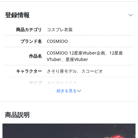
登録情報
商品カテゴリ
コスプレ衣装
ブランド名
COSMIOO
COSMIOO 12星座Vtuber企画、12星座
作品名
VTuber、星座Vtuber
キャラクター
さそり座モデル、スコーピオ
サイズ
オーダーメイド
続きを見る
素材
コスプレ専用生地
セット内容
コスプレ衣装
商品説明
加工に7～15営業日、配送に5～7営業日
発送予定
（※土日祝除く）、合計で12～22営業日程
度でお届け