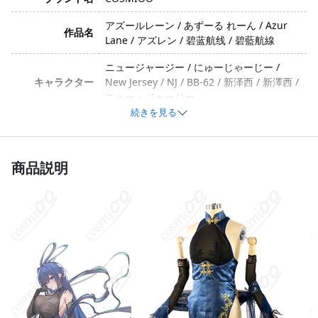
アズールレーン / あずーる れーん / Azur
作品名
Lane / アズレン / 碧蓝航线 / 碧藍航線
ニュージャージー / にゅーじゃーじー /
キャラクター
New Jersey / NJ / BB-62 / 新泽西 / 新澤西 /
ニュー・ジャージー
続きを見る
クール・セクシー・ゴージャス・強気・カ
イメージ
リスマ的・姉御肌・陽気・茶目っ気あり
商品説明
ポリエステル、コットン、合成皮革、サテ
素材
ン（生地のアップグレードにより変更する
場合があります）
チャイナドレス、ストール、手袋、靴下
セット内容
（生産のバッチによって内容が変更される
場合があります）
サイズ
S、M、L
加工に7～15営業日、配送に5～7営業日（※