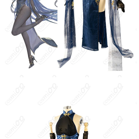
発送予定
土日祝除く）、合計で12～22営業日程度で
お届け
クレジットカード（VISA、Master、JCB、
支払い方法
Discover、AMERICAN EXPRESS）、
PayPal、銀行振込
コスプレイベント、写真撮影、舞台、公
着用シーン
演、ハロウィン、アニメコン、パーティー
ハンガーに吊るす、収納ケースに入れる、
収納方法
衣装袋に保管
商品状態
新品未使用
洗濯方法
手洗い推奨、漂白不可
アズールレーンは、各国海軍の艦艇をモチーフとしたキャラクタ
ー（艦船擬人化）を編成して戦うスマートフォン向けゲーム。ニ
ュージャージーはイーグルユニオン所属のアイオワ級戦艦二番艦
で、史実では第二次世界大戦・朝鮮戦争・ベトナム戦争で活動
し、1980年代に再就役したBB-62を由来とする。作中では明朗快
活で自信に満ち、舞台でも戦場でも“スター”としてのカリスマを放