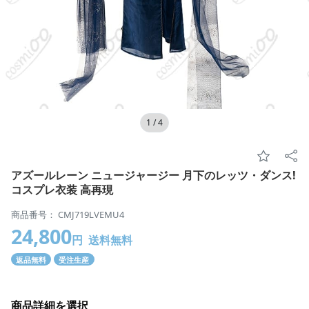
1
/
4
アズールレーン ニュージャージー 月下のレッツ・ダンス!
コスプレ衣装 高再現
商品番号： CMJ719LVEMU4
24,800
円
送料無料
返品無料
受注生産
商品詳細を選択