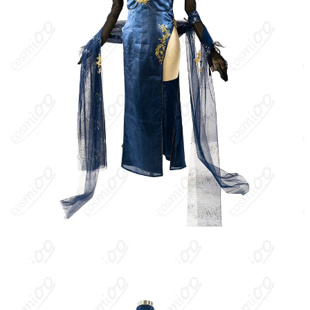
つ頼れる戦艦。
キャラクター設定
：ニュージャージーは、気さくでサービス精神
旺盛な一方、戦闘では圧倒的な存在感を見せる“ユニオンの大エー
ス”。指揮官を軽やかな冗談でからかいつつも、要所では真剣で頼
もしさが際立つ。『月下のレッツ・ダンス!』は、月明かりの下の
夜会をテーマにした華やかなドレススキンで、深いブルーやブラ
ックを基調としたエレガントなロングドレスにグローブやアクセ
サリーを合わせ、ゴージャスさと大人の色気を強調するデザイ
ン。指揮官を「今夜は一緒に踊ろう」と誘うような、ロマンチッ
クで艶やかな雰囲気が特徴。