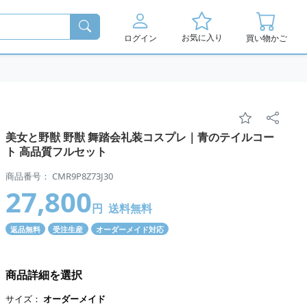
お気に入り
ログイン
買い物かご
美女と野獣 野獣 舞踏会礼装コスプレ｜青のテイルコー
ト 高品質フルセット
商品番号： CMR9P8Z73J30
27,800
円
送料無料
返品無料
受注生産
オーダーメイド対応
商品詳細を選択
サイズ：
オーダーメイド