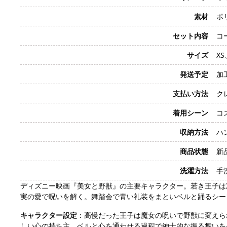
素材
ポ
セット内容
コ
サイズ
X
発送予定
加
支払い方法
クレ
着用シーン
コ
収納方法
ハ
商品状態
新
洗濯方法
手
ディズニー映画『美女と野獣』の主要キャラクター。若き王子は
実の愛で呪いを解く。舞踏会で青い礼装をまといベルと踊るシー
キャラクター設定
：高慢だった王子は魔女の呪いで野獣に変えら
しい心の持ち主。ベルと心を通わせる過程で紳士的な振る舞いを