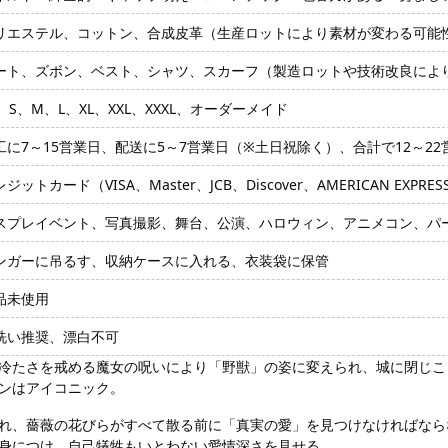
リエステル、コットン、合成皮革（生産ロットにより素材が変わる可能
ート、ズボン、ベスト、シャツ、スカーフ（製造ロットや技術改良によ
S、S、M、L、XL、XXL、XXXL、オーダーメイド
工に7～15営業日、配送に5～7営業日（※土日祝除く）、合計で12～2
ジットカード（VISA、Master、JCB、Discover、AMERICAN EXPRE
スプレイベント、写真撮影、舞台、公演、ハロウィン、アニメコン、パ
ンガーに吊るす、収納ケースに入れる、衣装袋に保管
品未使用
洗い推奨、漂白不可
冷たさを戒める魔女の呪いにより「野獣」の姿に変えられ、城に閉じこ
ンはアイコニック。
れ、薔薇の花びらがすべて散る前に「真実の愛」を見つけなければなら
身につけ、自己犠牲もいとわない愛情深さを見せる。