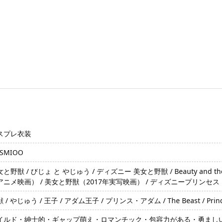
スプレ衣装
SMIOO
と野獣 / びじょ と やじゅう / ディズニー 美女と野獣 / Beauty and the Beas
アニメ映画） / 美女と野獣（2017年実写映画） / ディズニープリンセス
 / やじゅう / 王子 / アダム王子 / プリンス・アダム / The Beast / Prin
イルド・紳士的・ギャップ萌え・ロマンチック・包容力がある・勇まし