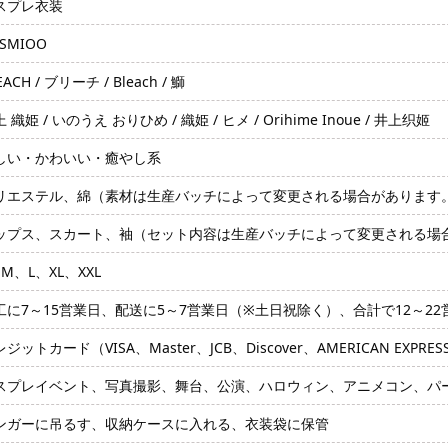
スプレ衣装
SMIOO
EACH / ブリーチ / Bleach / 鰤
 織姫 / いのうえ おりひめ / 織姫 / ヒメ / Orihime Inoue / 井上织姬
しい・かわいい・癒やし系
リエステル、綿（素材は生産バッチによって変更される場合があります
ップス、スカート、袖（セット内容は生産バッチによって変更される場
M、L、XL、XXL
工に7～15営業日、配送に5～7営業日（※土日祝除く）、合計で12～2
ジットカード（VISA、Master、JCB、Discover、AMERICAN EXPRE
スプレイベント、写真撮影、舞台、公演、ハロウィン、アニメコン、パ
ンガーに吊るす、収納ケースに入れる、衣装袋に保管