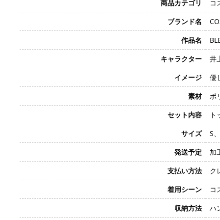
商品カテゴリ
コ
ブランド名
CO
作品名
BL
キャラクター
井上
イメージ
優
素材
ポ
セット内容
ト
サイズ
S、
発送予定
加
支払い方法
クレ
着用シーン
コ
収納方法
ハ