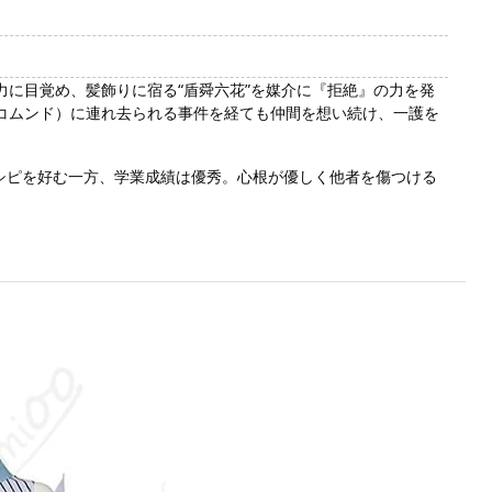
力に目覚め、髪飾りに宿る“盾舜六花”を媒介に『拒絶』の力を発
コムンド）に連れ去られる事件を経ても仲間を想い続け、一護を
シピを好む一方、学業成績は優秀。心根が優しく他者を傷つける