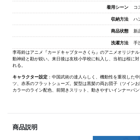
着用シーン
コ
収納方法
ハ
商品状態
新
洗濯方法
手
李苺鈴はアニメ『カードキャプターさくら』のアニメオリジナル
動神経と勘が鋭い。来日後は友枝小学校に転入し、当初は桜に対
れる。
キャラクター設定
：中国武術の達人らしく、機動性を重視した中
ツ、赤系のフラットシューズ。髪型は黒髪の両お団子（ツインお
カラーのライン配色、前開きスリット、動きやすいインナーパン
商品説明