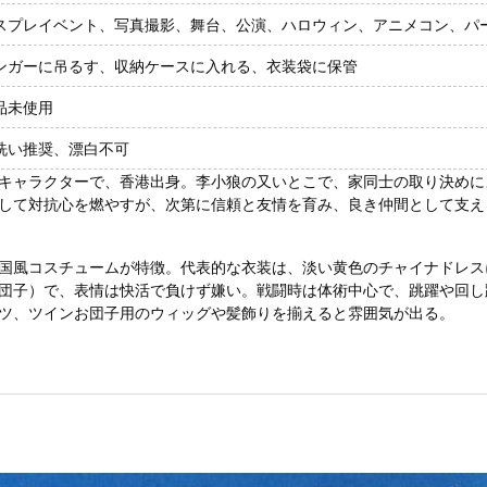
スプレイベント、写真撮影、舞台、公演、ハロウィン、アニメコン、パ
ンガーに吊るす、収納ケースに入れる、衣装袋に保管
品未使用
洗い推奨、漂白不可
キャラクターで、香港出身。李小狼の又いとこで、家同士の取り決めに
して対抗心を燃やすが、次第に信頼と友情を育み、良き仲間として支え
国風コスチュームが特徴。代表的な衣装は、淡い黄色のチャイナドレス
団子）で、表情は快活で負けず嫌い。戦闘時は体術中心で、跳躍や回し
ツ、ツインお団子用のウィッグや髪飾りを揃えると雰囲気が出る。