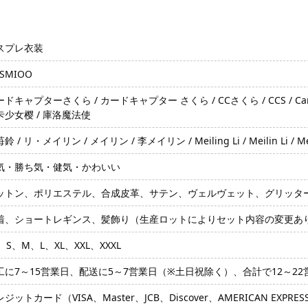
スプレ衣装
SMIOO
ドキャプターさくら / カードキャプター さくら / CCさくら / CCS / Cardcapt
卡少女樱 / 庫洛魔法使
鈴 / リ・メイリン / メイリン / 李メイリン / Meiling Li / Meilin Li / Me
気・勝ち気・健気・かわいい
ットン、ポリエステル、合成皮革、サテン、ヴェルヴェット、グリッタ
着、ショートレギンス、髪飾り（生産ロットによりセット内容の変更あ
、S、M、L、XL、XXL、XXXL
工に7～15営業日、配送に5～7営業日（※土日祝除く）、合計で12～2
ジットカード（VISA、Master、JCB、Discover、AMERICAN EXPRE