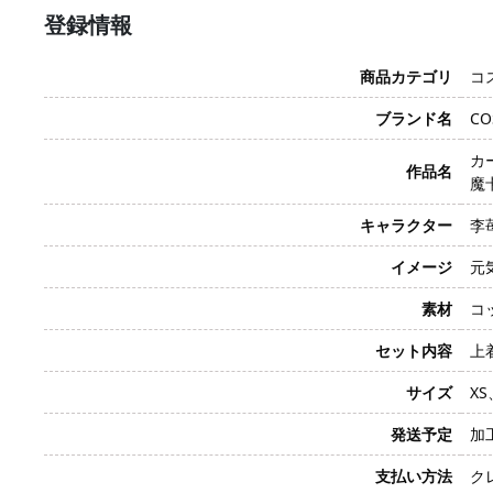
登録情報
商品カテゴリ
コ
ブランド名
CO
カー
作品名
魔
キャラクター
李苺
イメージ
元
素材
コ
セット内容
上
サイズ
XS
発送予定
加
支払い方法
クレ