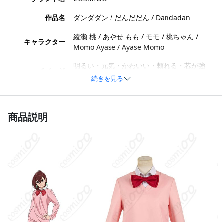
作品名
ダンダダン / だんだだん / Dandadan
綾瀬 桃 / あやせ もも / モモ / 桃ちゃん /
キャラクター
Momo Ayase / Ayase Momo
明るい・元気・かわいい・頼れる・芯が強
イメージ
い
続きを見る
ポリエステル、綿、合成皮革（製造時期や
素材
バッチによって若干異なる場合がありま
商品説明
す）
トップス、シャツ、スカート、蝶ネクタ
セット内容
イ、耳飾り、レッグカバー（製造時期やバ
ッチによって若干異なる場合があります）
サイズ
S、M、L
加工に7～15営業日、配送に5～7営業日（※
発送予定
土日祝除く）、合計で12～22営業日程度で
お届け