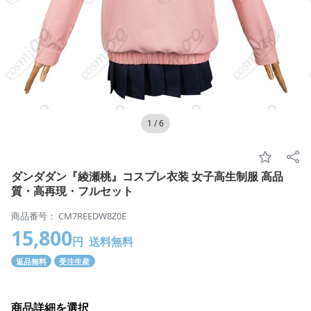
1
/
6
ダンダダン『綾瀬桃』コスプレ衣装 女子高生制服 高品
質・高再現・フルセット
商品番号： CM7REEDW8Z0E
15,800
円
送料無料
返品無料
受注生産
商品詳細を選択