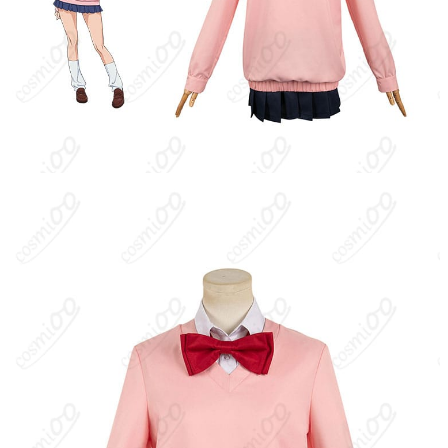
クレジットカード（VISA、Master、JCB、
支払い方法
Discover、AMERICAN EXPRESS）、
PayPal、銀行振込
コスプレイベント、写真撮影、舞台、公
着用シーン
演、ハロウィン、アニメコン、パーティー
ハンガーに吊るす、収納ケースに入れる、
収納方法
衣装袋に保管
商品状態
新品未使用
洗濯方法
手洗い推奨、漂白不可
『ダンダダン』は龍幸伸によるオカルト×SFアクション。幽霊を信
じる女子高生・綾瀬桃と、宇宙人を信じる同級生・高倉健（オカ
ルン）が、怪異や宇宙人に立ち向かう物語。綾瀬桃は強い霊感と
面倒見の良さを持つ快活なヒロインで、霊媒師の祖母・綾瀬星子
の影響で霊的素養が高い。仲間思いで行動力があり、物語の主軸
を担う。
キャラクター設定
：綾瀬桃はごく普通の女子高生だが霊感が強