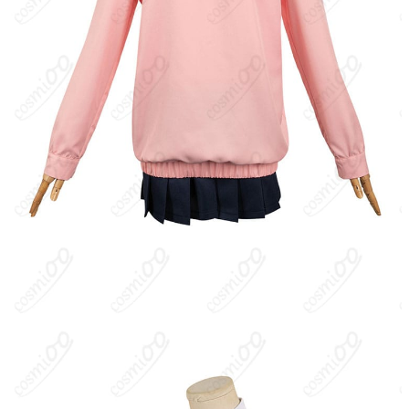
く、オカルンと出会ったことを機に怪異・宇宙人双方との戦いに
巻き込まれる。祖母・綾瀬星子ゆずりの霊的素養を開花させ、護
身・攻撃にも用いられる“気”や念動力めいた力で仲間を守る。明る
く快活で情に厚く、困っている人を放っておけない性格。学業や
日常と非日常の戦いを両立しながら、怪異の謎に迫っていく。