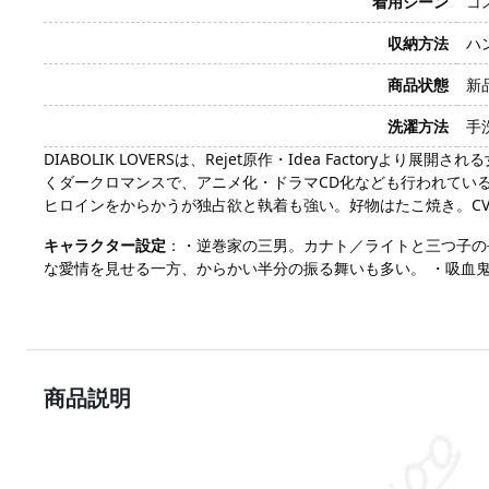
着用シーン
コ
収納方法
ハ
商品状態
新
洗濯方法
手
DIABOLIK LOVERSは、Rejet原作・Idea Fact
くダークロマンスで、アニメ化・ドラマCD化なども行われてい
ヒロインをからかうが独占欲と執着も強い。好物はたこ焼き。C
キャラクター設定
：・逆巻家の三男。カナト／ライトと三つ子の
な愛情を見せる一方、からかい半分の振る舞いも多い。 ・吸血
商品説明