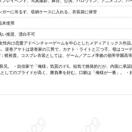
スプレイベント、写真撮影、舞台、公演、ハロウィン、アニメコン、パ
ンガーに吊るす、収納ケースに入れる、衣装袋に保管
品未使用
洗い推奨、漂白不可
oryより展開される女性向け恋愛アドベンチャーゲームを中心としたメディアミ
る。逆巻アヤトは逆巻家の三男で、カナト・ライトと三つ子。母はコー
V：梶裕貴。コスプレ衣装としては、ゲーム／アニメ準拠の嶺帝学園高
長兄。 ・自信家で「俺様」気質のドS。短気で挑発的だが、内面に承認
鬼としてのプライドが高く、勝負事を好む。口癖は「俺様が一番」。 ・