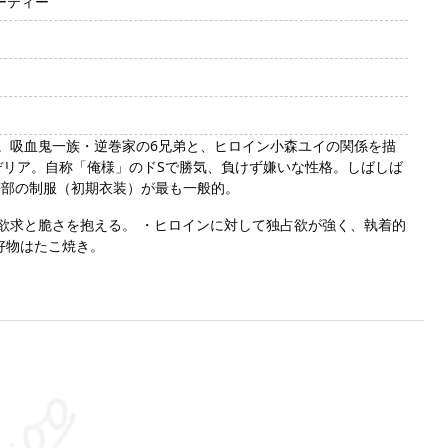
ーティー
ックス作品。吸血鬼一族・逆巻家の6兄弟と、ヒロイン小森ユイの関係を描
デリア。自称「俺様」のドSで勝気、負けず嫌いな性格。しばしば
等部の制服（初期衣装）が最も一般的。
欲求と脆さを抱える。 ・ヒロインに対して独占欲が強く、執着的
好物はたこ焼き。