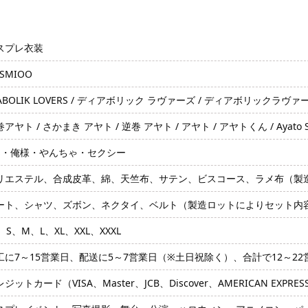
スプレ衣装
SMIOO
ABOLIK LOVERS / ディアボリック ラヴァーズ / ディアボリックラヴァーズ / ディア
アヤト / さかまき アヤト / 逆巻 アヤト / アヤト / アヤトくん / Ayato Sakam
S・俺様・やんちゃ・セクシー
リエステル、合成皮革、綿、天竺布、サテン、ビスコース、ラメ布（製
ート、シャツ、ズボン、ネクタイ、ベルト（製造ロットによりセット内
、S、M、L、XL、XXL、XXXL
工に7～15営業日、配送に5～7営業日（※土日祝除く）、合計で12～2
ジットカード（VISA、Master、JCB、Discover、AMERICAN EXPRE