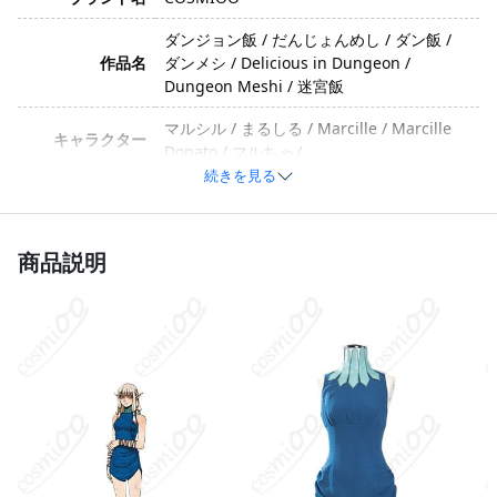
ダンジョン飯 / だんじょんめし / ダン飯 /
作品名
ダンメシ / Delicious in Dungeon /
Dungeon Meshi / 迷宮飯
マルシル / まるしる / Marcille / Marcille
キャラクター
Donato / マルちゃん
続きを見る
かわいい・清楚・知的・真面目・やさし
い・ややツンデレ気質あり。」「衣装バー
イメージ
ジョン":"初期／標準衣装（ワンピース）＋
商品説明
エルフ耳アクセサリー
ポリエステル、コットン、合成皮革（製造
素材
ロットにより変更される場合があります）
ワンピース、エルフ耳、首飾り、手首飾
セット内容
り、足飾り、髪飾り（製造ロットにより変
更される場合があります）
サイズ
S、M、L、XL