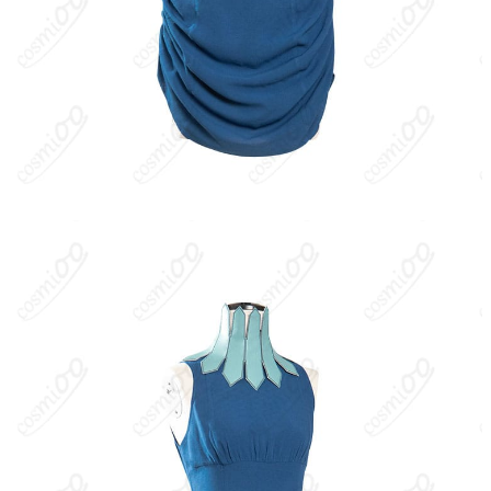
も見せる。
キャラクター設定
：長い金髪と尖った耳を持つ高等エルフの魔法
使い。礼儀正しく気丈だが、感情が高ぶると不器用さや可愛げが
のぞく。魔法理論に明るく、パーティでは主に攻撃・支援魔法を
担当。常識人ポジションとして暴走を止めつつも、仲間にはとて
も甘い。