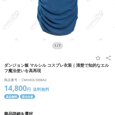
1
/
7
ダンジョン飯 マルシル コスプレ衣装｜清楚で知的なエル
フ魔法使いを高再現
商品番号： CMHKDL5006A2
14,800
円
送料無料
返品無料
受注生産
商品詳細を選択