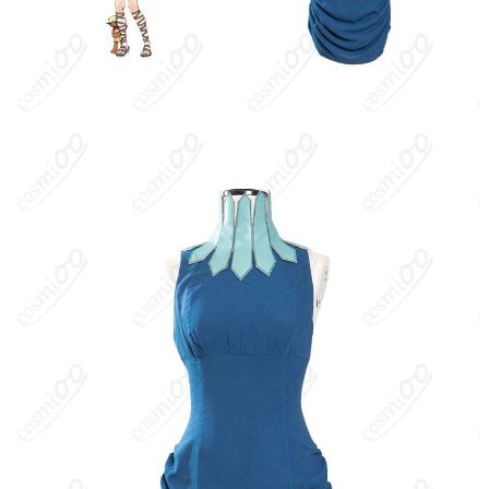
加工に7～15営業日、配送に5～7営業日（※
発送予定
土日祝除く）、合計で12～22営業日程度で
お届け
クレジットカード（VISA、Master、JCB、
支払い方法
Discover、AMERICAN EXPRESS）、
PayPal、銀行振込
コスプレイベント、写真撮影、舞台、公
着用シーン
演、ハロウィン、アニメコン、パーティー
ハンガーに吊るす、収納ケースに入れる、
収納方法
衣装袋に保管
商品状態
新品未使用
洗濯方法
手洗い推奨、漂白不可
九井諒子による漫画・アニメ『ダンジョン飯』の主要キャラクタ
ー。長命種のエルフの魔法使いで、ライオス一行の仲間。真面目
で博識、合成魔術など高度な魔法に長ける。仲間思いで責任感が
強く、ファリン救出のためダンジョン攻略に同行。当初は魔物食
に抵抗があるが、旅を通じて実利と安全を重視する現実的な一面