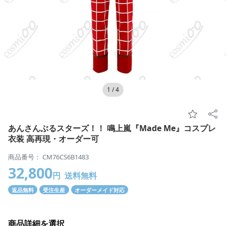
1
/
4
あんさんぶるスターズ！！ 鳴上嵐『Made Me』コスプレ
衣装 高再現・オーダー可
商品番号： CM76CS6B1483
32,800
円
送料無料
返品無料
受注生産
オーダーメイド対応
商品詳細を選択