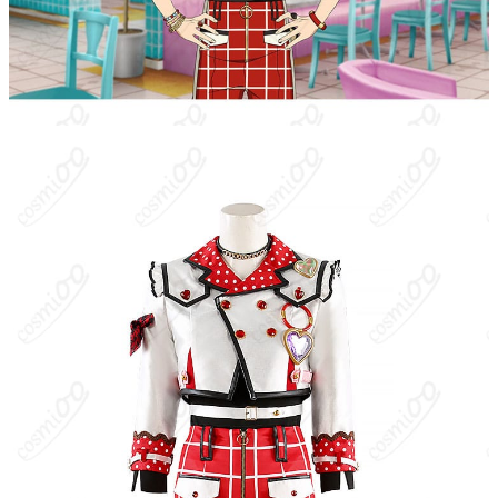
発送予定
土日祝除く）、合計で12～22営業日程度で
お届け
クレジットカード（VISA、Master、JCB、
支払い方法
Discover、AMERICAN EXPRESS）、
PayPal、銀行振込
コスプレイベント、写真撮影、舞台、公
着用シーン
演、ハロウィン、アニメコン、パーティー
ハンガーに吊るす、収納ケースに入れる、
収納方法
衣装袋に保管
商品状態
新品未使用
洗濯方法
手洗い推奨、漂白不可
『あんさんぶるスターズ！！』はHappy Elementsによる男性ア
イドルプロジェクト／スマートフォンゲーム。対象衣装はゲーム
内スカウト「スカウト！Made Me」で実装された楽曲『Made
Me』のMV用コスチューム。鳴上嵐はユニット「Knights」に所属
するアイドルで、気品と遊び心をあわせ持つ“お姉ちゃん”キャラと
して人気。