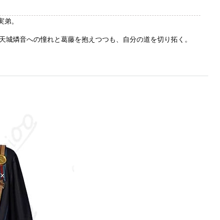
実弟。
天城燐音への憧れと葛藤を抱えつつも、自分の道を切り拓く。