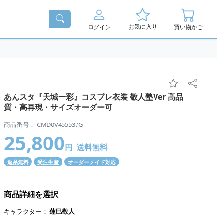
お気に入り
ログイン
買い物かご
あんスタ『天城一彩』コスプレ衣装 敬人塾Ver 高品
質・高再現・サイズオーダー可
商品番号： CMD0V455537G
25,800
円
送料無料
返品無料
受注生産
オーダーメイド対応
商品詳細を選択
キャラクター：
蓮巳敬人