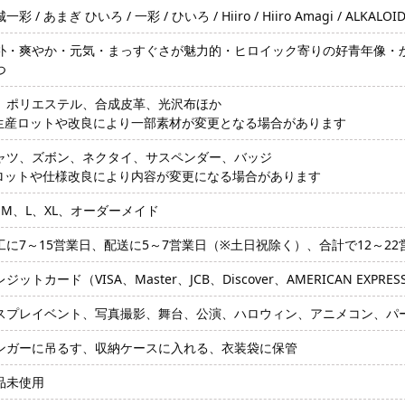
一彩 / あまぎ ひいろ / 一彩 / ひいろ / Hiiro / Hiiro Amagi / ALKAL
朴・爽やか・元気・まっすぐさが魅力的・ヒロイック寄りの好青年像・
つ
、ポリエステル、合成皮革、光沢布ほか
生産ロットや改良により一部素材が変更となる場合があります
ャツ、ズボン、ネクタイ、サスペンダー、バッジ
ロットや仕様改良により内容が変更になる場合があります
、M、L、XL、オーダーメイド
工に7～15営業日、配送に5～7営業日（※土日祝除く）、合計で12～2
ジットカード（VISA、Master、JCB、Discover、AMERICAN EXPRE
スプレイベント、写真撮影、舞台、公演、ハロウィン、アニメコン、パ
ンガーに吊るす、収納ケースに入れる、衣装袋に保管
品未使用