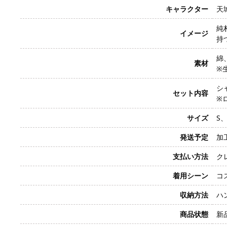
キャラクター
天城
純
イメージ
持
綿
素材
※
シ
セット内容
※
サイズ
S
発送予定
加
支払い方法
クレ
着用シーン
コ
収納方法
ハ
商品状態
新