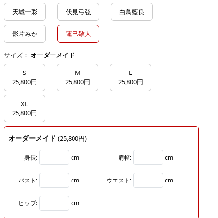
天城一彩
伏見弓弦
白鳥藍良
影片みか
蓮巳敬人
サイズ：
オーダーメイド
S
M
L
25,800円
25,800円
25,800円
XL
25,800円
オーダーメイド
(25,800円)
身長:
cm
肩幅:
cm
バスト:
cm
ウエスト:
cm
ヒップ:
cm