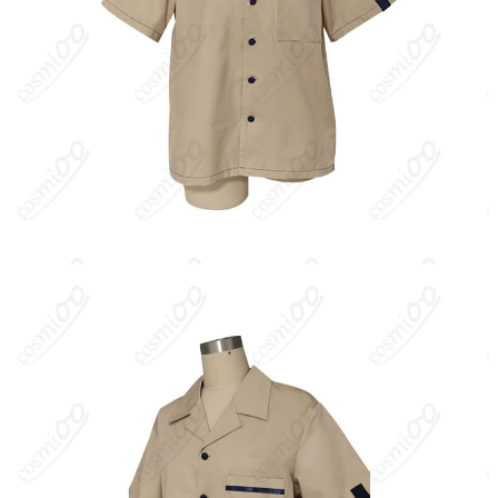
『あんさんぶるスターズ！』の男性アイドル。ユニット
「Trickstar」のメンバー。明るく人当たりがよく気配り上手だ
が、かつては強いあがり症で努力を重ねて克服してきた過去を持
つ。写真やPCに強く、広報・撮影面でも活躍。トレードマークは
丸メガネ。CVは森久保祥太郎。
キャラクター設定
：・所属ユニット：Trickstar／得意分野：写
真・PC・広報 ・性格：爽やかでフレンドリー、優しく面倒見がよ
い。緊張しがちな一面も努力で乗り越えるタイプ。 ・ビジュア
ル：金髪×丸メガネがアイコン。健康的で清潔感のある着こなしが
多い。 ・私服（春～夏）：涼しげでカジュアル。軽めのトップス
や薄手のアウター、動きやすいボトムスを合わせた爽やかなコー
デが基本。ステージ外でも親しみやすい雰囲気を保つ実用的な私
服が特徴。