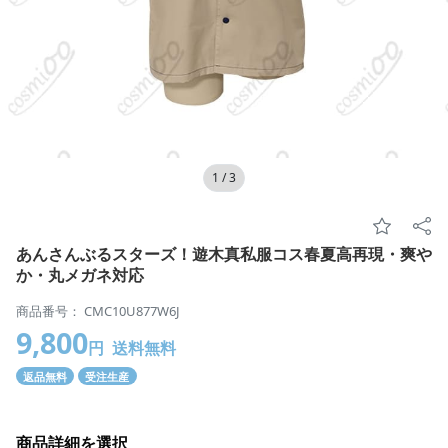
1
/
3
あんさんぶるスターズ！遊木真私服コス春夏高再現・爽や
か・丸メガネ対応
商品番号： CMC10U877W6J
9,800
円
送料無料
返品無料
受注生産
商品詳細を選択