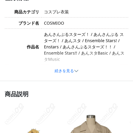
商品カテゴリ
コスプレ衣装
ブランド名
COSMIOO
あんさんぶるスターズ！ / あんさんぶる ス
ターズ！ / あんスタ / Ensemble Stars! /
作品名
Enstars / あんさんぶるスターズ！！ /
Ensemble Stars!! / あんスタBasic / あんス
タMusic
遊木 真 / ゆうき まこと / 遊木真 / Makoto
続きを見る
キャラクター
Yuuki / Yūki Makoto / 游木真（中文） / ま
こちゃん / まこ
商品説明
優しい・爽やか・親しみやすい・かわい
イメージ
い・知的（メガネ）
ポリエステル、綿、合成皮革（※素材は生
素材
産ロットによって変更される場合がありま
す）