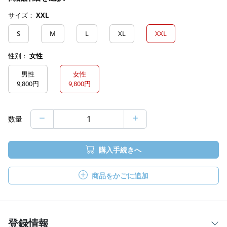
サイズ：
XXL
S
M
L
XL
XXL
性别：
女性
男性
女性
9,800円
9,800円
数量
購入手続きへ
商品をかごに追加
登録情報