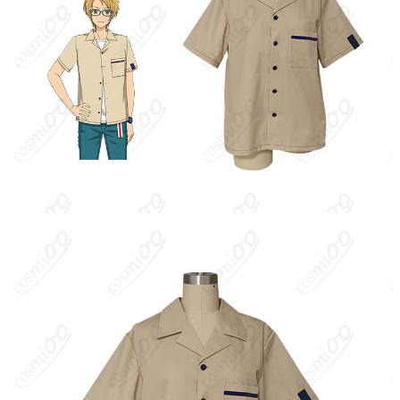
シャツ（※セット内容は生産ロットによっ
セット内容
て変更される場合があります）
サイズ
S、M、L、XL、XXL
加工に7～15営業日、配送に5～7営業日（※
発送予定
土日祝除く）、合計で12～22営業日程度で
お届け
クレジットカード（VISA、Master、JCB、
支払い方法
Discover、AMERICAN EXPRESS）、
PayPal、銀行振込
コスプレイベント、写真撮影、舞台、公
着用シーン
演、ハロウィン、アニメコン、パーティー
ハンガーに吊るす、収納ケースに入れる、
収納方法
衣装袋に保管
商品状態
新品未使用
洗濯方法
手洗い推奨、漂白不可