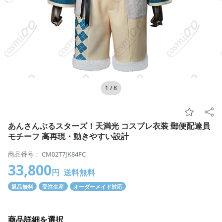
1
/
8
あんさんぶるスターズ！天満光 コスプレ衣装 郵便配達員
モチーフ 高再現・動きやすい設計
商品番号： CM02T7JK84FC
33,800
円
送料無料
返品無料
受注生産
オーダーメイド対応
商品詳細を選択