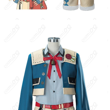
PayPal、銀行振込
コスプレイベント、写真撮影、舞台、公
着用シーン
演、ハロウィン、アニメコン、パーティー
ハンガーに吊るす、収納ケースに入れる、
収納方法
衣装袋に保管
商品状態
新品未使用
洗濯方法
手洗い推奨、漂白不可
夢ノ咲学院の1年生。ユニット『Ra*bits』のメンバー。走ること
が大好きな体育会系で、まっすぐで素直、元気いっぱいのムード
メーカー。小柄で可愛らしい見た目と明朗快活な性格が魅力。
キャラクター設定
：郵便配達員モチーフのテーマコスチューム。
キャップやショルダーバッグ、配達用のベルトなどを取り入れた
実用的なデザインが似合う。色味は清潔感のあるネイビーや深い
レッドが定番で、活発な動きに対応する軽快なパターン設計が好
相性。※本作における明確な公式『郵便配達員』衣装は特定でき
ないため、一般的な郵便モチーフのアレンジとして記載。