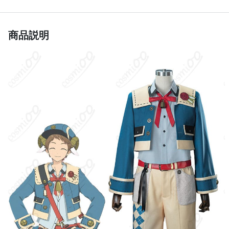
イメージ
元気・かわいい・爽やか・アクティブ
商品説明
コットン、ポリエステル、合成皮革、天鵞
絨、亮片布、光沢布、サテン、紙編みニッ
素材
ト素材、薄手のシフォン。※生産ロットや
工芸のアップグレードにより、素材が変更
される場合があります。
コート、シャツ、半ズボン、スカーフ、胸
飾り、ベルト、腰飾り、帽子、手袋。※生
セット内容
産ロットや工芸のアップグレードにより、
セット内容が変更される場合があります。
サイズ
S、M、L、XL、オーダーメイド
加工に7～15営業日、配送に5～7営業日（※
発送予定
土日祝除く）、合計で12～22営業日程度で
お届け
クレジットカード（VISA、Master、JCB、
支払い方法
Discover、AMERICAN EXPRESS）、