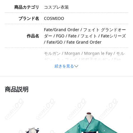
商品カテゴリ
コスプレ衣装
ブランド名
COSMIOO
Fate/Grand Order / フェイト グランドオー
作品名
ダー / FGO / Fate / フェイト / Fateシリーズ
/ Fate/GO / Fate Grand Order
モルガン / Morgan / Morgan le Fay / モル
ガン・ル・フェイ / 妖精王モルガン / Fae
キャラクター
Queen Morgan / モルガン（バーサーカ
続きを見る
ー） / モルガン（FGO） / 妖精國ブリテン
の女王
商品説明
威厳・クール・妖艶・ダークエレガント・
イメージ
冷徹
ポリエステル、合成皮革、サテン、天鵞絨
素材
（素材は生産ロットや工芸のアップグレー
ドによって変更される場合があります。）
和服、帯、背部蝶結び、紐飾り、髪飾り