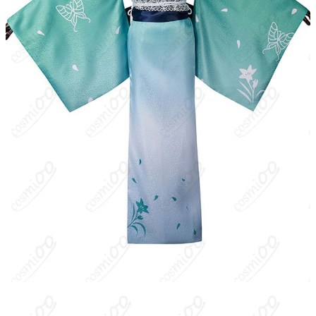
『Fate/Grand Order』に登場するサーヴァント。アーサー王伝説
における魔女モルガン・ル・フェを下敷きとし、FGOでは異聞帯
ブリテン（妖精國）を統べる女王として描かれる。苛烈かつ合理
的な統治で妖精たちの秩序を維持し、人理側と対峙する強大な存
在。ゲームでは星5バーサーカーとして実装。なお「京都利休園コ
ラボ衣装」は外部ブランドとのコラボによる和装アレンジのコス
プレ向けデザインで、ゲーム内の標準衣装とは異なるコラボ版デ
ザインにあたる。
キャラクター設定
：出自：アーサー王伝説の妖姫モルガン。FGO
では妖精國ブリテンの支配者。 クラス：バーサーカー。 人物像：
冷静沈着で苛烈な現実主義者。威厳ある振る舞いで国と民の存続
を最優先に据える一方、内面には庇護や責務に根差した情も併せ
持つ。権威的で近寄り難いが、目的のために徹底して行動するタ
イプ。