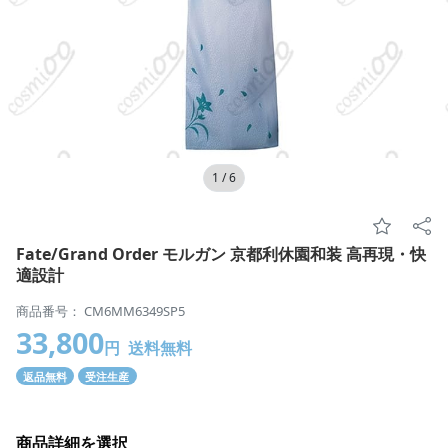
1
/
6
Fate/Grand Order モルガン 京都利休園和装 高再現・快
適設計
商品番号： CM6MM6349SP5
33,800
円
送料無料
返品無料
受注生産
商品詳細を選択