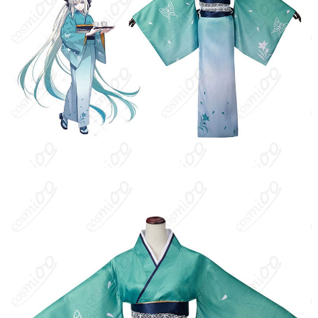
セット内容
（セット内容は生産ロットによって変更さ
れる場合があります。）
サイズ
S、M、L、XL、XXL
加工に7～15営業日、配送に5～7営業日（※
発送予定
土日祝除く）、合計で12～22営業日程度で
お届け
クレジットカード（VISA、Master、JCB、
支払い方法
Discover、AMERICAN EXPRESS）、
PayPal、銀行振込
コスプレイベント、写真撮影、舞台、公
着用シーン
演、ハロウィン、アニメコン、パーティー
ハンガーに吊るす、収納ケースに入れる、
収納方法
衣装袋に保管
商品状態
新品未使用
洗濯方法
手洗い推奨、漂白不可