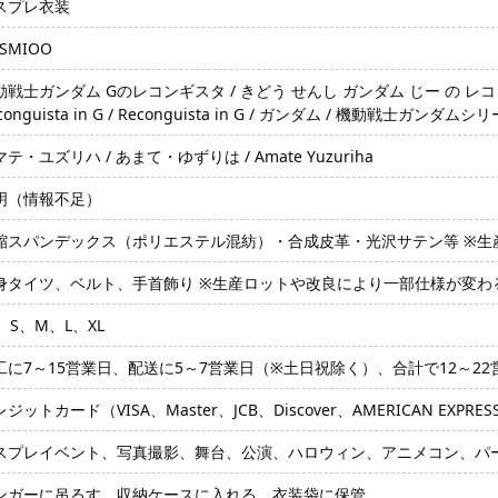
スプレ衣装
SMIOO
戦士ガンダム Gのレコンギスタ / きどう せんし ガンダム じー の レコンギスタ
conguista in G / Reconguista in G / ガンダム / 機動戦士ガンダムシ
テ・ユズリハ / あまて・ゆずりは / Amate Yuzuriha
明（情報不足）
縮スパンデックス（ポリエステル混紡）・合成皮革・光沢サテン等 ※生
身タイツ、ベルト、手首飾り ※生産ロットや改良により一部仕様が変わ
、S、M、L、XL
工に7～15営業日、配送に5～7営業日（※土日祝除く）、合計で12～2
ジットカード（VISA、Master、JCB、Discover、AMERICAN EXPRE
スプレイベント、写真撮影、舞台、公演、ハロウィン、アニメコン、パ
ンガーに吊るす、収納ケースに入れる、衣装袋に保管