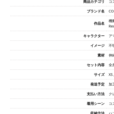
商品カテゴリ
コ
ブランド名
CO
機動
作品名
Re
キャラクター
アマ
イメージ
不
素材
伸
セット内容
全
サイズ
XS
発送予定
加
支払い方法
クレ
着用シーン
コ
収納方法
ハ