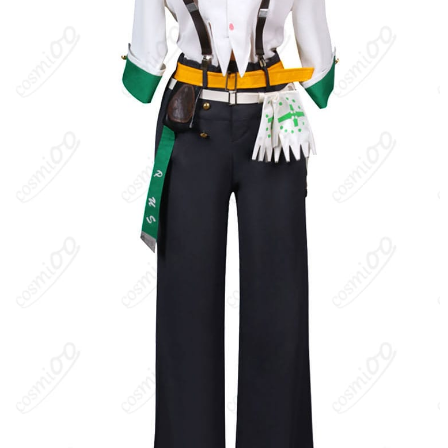
商品状態
新品未使用
洗濯方法
手洗い推奨、漂白不可
『GUILTY GEAR -STRIVE-』に登場する女性要人警護官。特殊作戦
部隊に所属し、霊獣の狼「レイ（Rei）」を憑依させる能力で戦
う。正義感が強く、面倒見の良い庶民派な性格。接近戦での連続
蹴りと突進を軸に、レイとの同調で瞬発力と攻撃圧を高めるラッ
シュダウンタイプとして描かれる。ブラジル出身。
キャラクター設定
：代表的なコスチュームは深緑のテーラードジ
ャケットに白いブラウス、白のスラックス、黒系のブーツ、腰の
赤いサッシュ（ロープベルト）という出で立ち。戦闘時は霊狼レ
イの力で身体能力が強化され、素早い踏み込みと蹴り技で相手を
崩す。ゲーム内ではテンションゲージが高いほど攻撃が強化され
る固有特性を持つ。