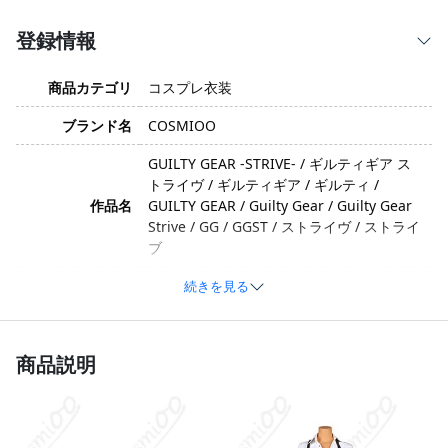
登録情報
商品カテゴリ
コスプレ衣装
ブランド名
COSMIOO
GUILTY GEAR -STRIVE- / ギルティギア ス
トライヴ / ギルティギア / ギルティ /
作品名
GUILTY GEAR / Guilty Gear / Guilty Gear
Strive / GG / GGST / ストライヴ / ストライ
ブ
キャラクター
ジオヴァーナ / Giovanna / Gio / ジオ
続きを見る
クール・セクシー・ワイルド・スタイリッ
イメージ
シュ
商品説明
コットン、ポリエステル、合成皮革、サテ
ン、スパンコール布、光沢布（※生産ロッ
素材
トや工芸のアップグレードにより変更の可
能性あり）