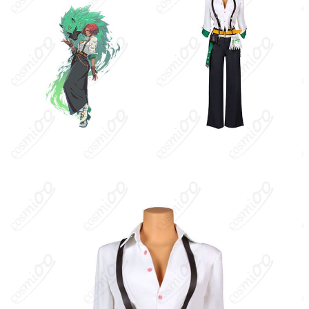
トップス、ズボン、腰飾り、サスペンダ
セット内容
ー、ベルト、手袋（※生産ロットや工芸の
アップグレードにより変更の可能性あり）
XS、S、M、L、XL、XXL、XXXL、オーダー
サイズ
メイド
加工に7～15営業日、配送に5～7営業日（※
発送予定
土日祝除く）、合計で12～22営業日程度で
お届け
クレジットカード（VISA、Master、JCB、
支払い方法
Discover、AMERICAN EXPRESS）、
PayPal、銀行振込
コスプレイベント、写真撮影、舞台、公
着用シーン
演、ハロウィン、アニメコン、パーティー
ハンガーに吊るす、収納ケースに入れる、
収納方法
衣装袋に保管