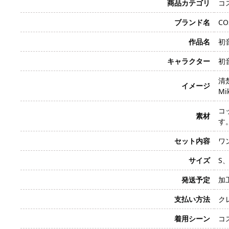
商品カテゴリ
コ
ブランド名
CO
作品名
初音
キャラクター
初音
清
イメージ
Mi
コ
素材
す
セット内容
ワ
サイズ
S
発送予定
加
支払い方法
クレ
着用シーン
コ