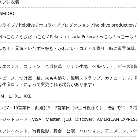
スプレ衣装
SMIOO
ライブ / hololive / ホロライブプロダクション / hololive production / ホ
ぺこら / うさだ ぺこら / Pekora / Usada Pekora / ぺこら / ぺこーら 
んちゃ・元気・いたずら好き・かわいい・コミカル寄り・時に毒舌気味
」:
リエステル、コットン、合成皮革、サテン生地、ベルベット、ビーズ刺
ンピース、つけ襟、袖、太もも飾り、透明ストラップ、カチューシャ、
は生産ロットによって変更される場合があります）
M、L、XL、XXL
工に7～15営業日、配送に5～7営業日（※土日祝除く）、合計で12～2
ジットカード（VISA、Master、JCB、Discover、AMERICAN EXPRE
スプレイベント、写真撮影、舞台、公演、ハロウィン、アニメコン、パ