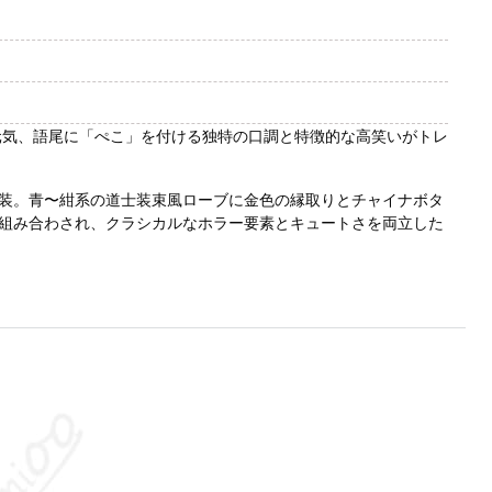
で元気、語尾に「ぺこ」を付ける独特の口調と特徴的な高笑いがトレ
装。青〜紺系の道士装束風ローブに金色の縁取りとチャイナボタ
組み合わされ、クラシカルなホラー要素とキュートさを両立した