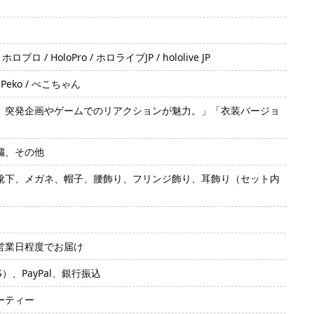
ロプロ / HoloPro / ホロライブJP / hololive JP
/ Peko / ぺこちゃん
。突発企画やゲームでのリアクションが魅力。」「衣装バージョ
繍、その他
靴下、メガネ、帽子、腰飾り、フリンジ飾り、耳飾り（セット内
2営業日程度でお届け
SS）、PayPal、銀行振込
ーティー