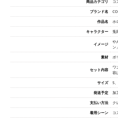
商品カテゴリ
コ
ブランド名
CO
作品名
ホロ
キャラクター
兎田
や
イメージ
ン
素材
ポ
ワ
セット内容
容
サイズ
S、
発送予定
加
支払い方法
クレ
着用シーン
コ