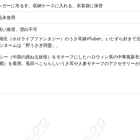
ンガーに吊るす、収納ケースに入れる、衣装袋に保管
品未使用
洗い推奨、漂白不可
の3期生（ホロライブファンタジー）のうさ耳娘VTuber。いたずら好き
ンネームは「野うさぎ同盟」。
シー（中国の跳ねる妖怪）をモチーフにしたハロウィン系の中華風新衣
帽）を着用。兎田ぺこららしいうさ耳や人参モチーフのアクセサリーが