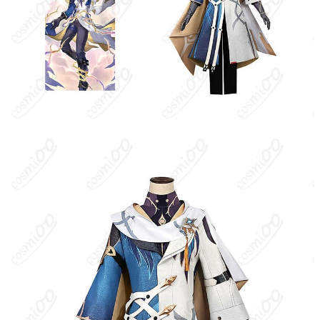
セット内容
り、レッグカバー、胸飾り、髪飾り、手
袋。セット内容は製造ロットや工法の変更
により若干異なる場合があります。
サイズ
XS、S、M、L、XL、XXL、XXXL
加工に7～15営業日、配送に5～7営業日（※
発送予定
土日祝除く）、合計で12～22営業日程度で
お届け
クレジットカード（VISA、Master、JCB、
支払い方法
Discover、AMERICAN EXPRESS）、
PayPal、銀行振込
コスプレイベント、写真撮影、舞台、公
着用シーン
演、ハロウィン、アニメコン、パーティー
ハンガーに吊るす、収納ケースに入れる、
収納方法
衣装袋に保管
商品状態
新品未使用
洗濯方法
手洗い推奨、漂白不可