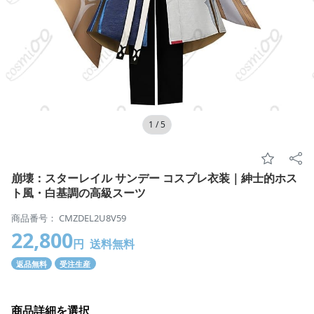
1
/
5
崩壊：スターレイル サンデー コスプレ衣装｜紳士的ホス
ト風・白基調の高級スーツ
商品番号： CMZDEL2U8V59
22,800
円
送料無料
返品無料
受注生産
商品詳細を選択