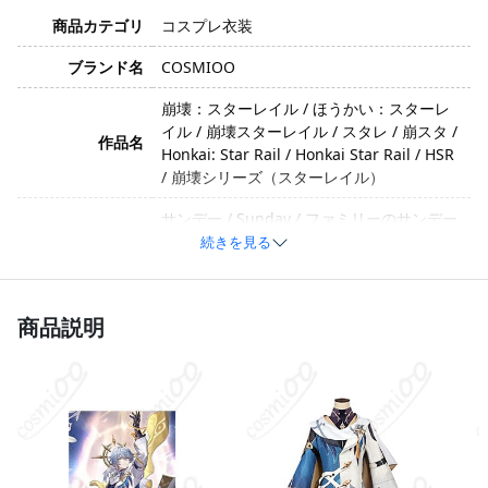
商品カテゴリ
コスプレ衣装
ブランド名
COSMIOO
崩壊：スターレイル / ほうかい：スターレ
イル / 崩壊スターレイル / スタレ / 崩スタ /
作品名
Honkai: Star Rail / Honkai Star Rail / HSR
/ 崩壊シリーズ（スターレイル）
サンデー / Sunday / ファミリーのサンデー
キャラクター
/ ペナコニーのホスト・サンデー
続きを見る
イメージ
上品・紳士・ミステリアス・冷静
商品説明
コットン、ポリエステル、合成皮革、ベル
ベット、スパンコール、光沢布、サテン、
素材
ナイロン、薄手のオーガンジー。素材は製
造ロットや工法の変更により若干異なる場
合があります。
トップス、コート、ズボン、ベルト、太も
も飾り、腕飾り、ストール、指輪、耳飾