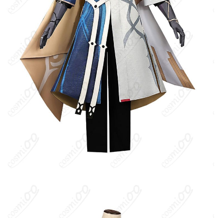
ペナコニー編に登場する重要人物。夢の都ペナコニーを実効支配
する組織「ファミリー」に属し、来訪者を迎えるホスト役として
振る舞う。穏やかで礼節を重んじる紳士然とした態度が特徴だ
が、都市と“夢”に関わる計画を秘めていることが示唆される。
キャラクター設定
：白や淡色を基調としたフォーマルスーツに、
細やかな装飾と上質なアクセサリーを合わせたクラシックな紳士
スタイル。丁寧な物腰と知的な話しぶりで相手をもてなしつつ
も、内には強い信念と計算高さを併せ持つ。コスプレ再現では生
地の艶、装飾の立体感、色分けのコントラストがポイント。衣装
バージョン：新衣装（公式ビジュアル準拠／忠実再現・高品
質）。