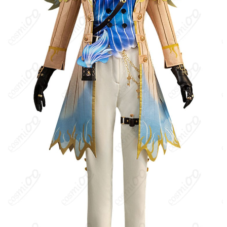
洗濯方法
手洗い推奨、漂白不可
Identity V（第五人格）はNetEase Gamesが運営する1対4の非対
称対戦型サバイバルホラーゲーム。霧の荘園を舞台に、ハンター1
名とサバイバー4名が脱出／追撃を競う。傭兵（ナワーブ・サベダ
ー）はサバイバー陣営。軍で鍛えた機動力を生かし、救助・チェ
イスに秀でる救助型キャラクターとして高い人気を持つ。
キャラクター設定
：元軍人の傭兵。過酷な任務の中で鍛えられた
冷静な判断力と高い身体能力を持つ。実戦で培った機動力を象徴
する肘あて（エルボーパッド）を装備し、一直線の高速ダッシュ
で地形を活かしたチェイスや危機一髪の救助を得意とする。寡黙
で責任感が強く、仲間を見捨てない硬派な性格。コスチュームの
基本構成は頭巾・スカーフ・タクティカルベルト（弾帯）・グロ
ーブ・上衣とパンツ・肘あて／膝あて・ブーツなど。