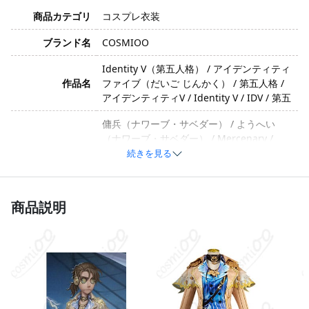
商品カテゴリ
コスプレ衣装
ブランド名
COSMIOO
Identity V（第五人格） / アイデンティティ
作品名
ファイブ（だいご じんかく） / 第五人格 /
アイデンティティV / Identity V / IDV / 第五
傭兵（ナワーブ・サベダー） / ようへい
（ナワーブ・サベダー） / Mercenary /
キャラクター
Naib Subedar / 傭兵 / ナワーブ / ナワー
続きを見る
ブ・サベダー / 奈布·萨贝达 / 佣兵
クール・硬派・勇敢・頼れる救助役」「衣
イメージ
商品説明
装バージョン」:
コットン、ポリエステル、合成皮革（生産
素材
時期や工法によって異なる場合がありま
す）
コート、インナー、ベルト、ズボン、チョ
ーカー、太もも飾り、メガネ、ネックレ