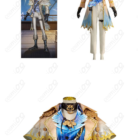
ス、手袋、手首飾り、飾りチェーン、ショ
セット内容
ルダーベルト、肩飾り、指輪、片耳イヤホ
ン、腰飾り（※生産時期や工法によって異
なる場合があります）
サイズ
S、M、L、XL、XXL
加工に7～15営業日、配送に5～7営業日（※
発送予定
土日祝除く）、合計で12～22営業日程度で
お届け
クレジットカード（VISA、Master、JCB、
支払い方法
Discover、AMERICAN EXPRESS）、
PayPal、銀行振込
コスプレイベント、写真撮影、舞台、公
着用シーン
演、ハロウィン、アニメコン、パーティー
ハンガーに吊るす、収納ケースに入れる、
収納方法
衣装袋に保管
商品状態
新品未使用