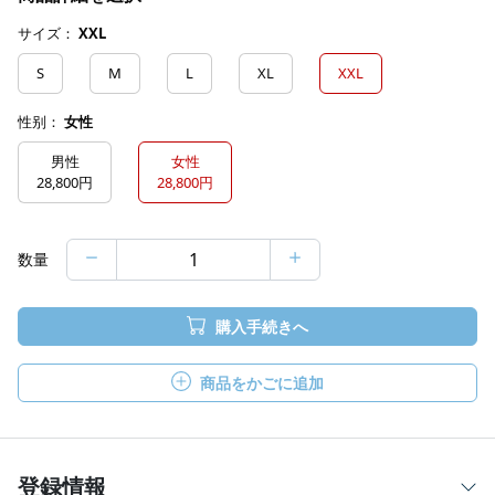
サイズ：
XXL
S
M
L
XL
XXL
性别：
女性
男性
女性
28,800円
28,800円
数量
購入手続きへ
商品をかごに追加
登録情報