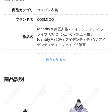
商品カテゴリ
コスプレ衣装
ブランド名
COSMIOO
Identity V 第五人格 / アイデンティティ フ
ァイブ だいごじんかく / 第五人格 /
作品名
Identity V / IDV / アイデンティティV / アイ
デンティティ・ファイブ / 第五
白無常（謝必安） / しろむじょう（シエ・
ビアン） / 白無常 / 謝必安 / 白 / 白ガード /
続きを見る
キャラクター
Bai Wuchang / Xie Bi'an / 無常（白） / 白
黒無常（白） / Wuchang（White）
商品説明
クール・神秘的・荘厳・静謐・ダークエレ
イメージ
ガント
ポリエステル、コットン、合成皮革（製造
素材
ロットによって変更される可能性がありま
す）