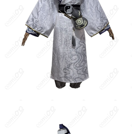
白黒無常（Wuchang）は2つの姿を切り替えて戦うハンター。白
無常（謝必安）と黒無常（范無咎）が一本の傘を媒介に同体とな
り、状況に応じて姿を交代する。白無常は白装束と高帽が特徴
で、幽冥の使者として魂を導く存在という民間伝承モチーフを色
濃く反映したデザイン。機動力と位置取りに長け、傘を活かした
距離詰め・連携でサバイバーを追い詰める。
キャラクター設定
：・白無常（謝必安）は、冥府の使者をモチー
フにした優美かつ冷ややかな人格。白を基調とした長衣と長身の
帽子、面のように無機質な表情が象徴的。 ・白黒無常は一本の傘
を共有し、姿を切り替えることで立ち回りが変化する。白無常は
直線的で間合い管理に秀で、的確な追撃で圧をかけるスタイルが
持ち味。 ・コスチュームは“陰陽司公”風の意匠を忠実に再現した
初期衣装準拠のデザインで、シルエット・装飾・配色が原作の雰
囲気に沿う。快適な着心地と可動性を確保しつつ、帽子・帯・袖
口などのディテールも再現度が高い。