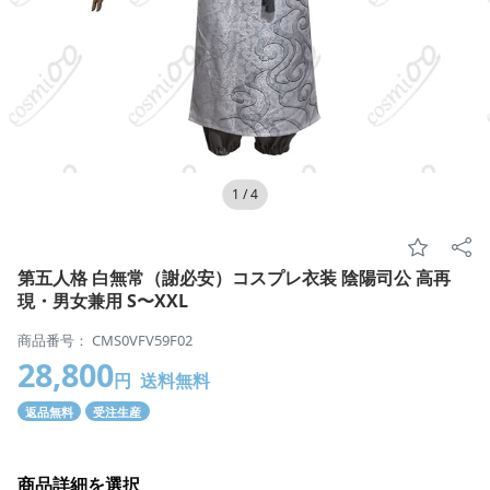
1
/
4
第五人格 白無常（謝必安）コスプレ衣装 陰陽司公 高再
現・男女兼用 S〜XXL
商品番号： CMS0VFV59F02
28,800
円
送料無料
返品無料
受注生産
商品詳細を選択