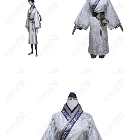
長着、ズボン、インナー、ベルト、ヘアバ
セット内容
ンド、ヒョウタン（製造ロットによって変
更される可能性があります）
サイズ
S、M、L、XL、XXL
加工に7～15営業日、配送に5～7営業日（※
発送予定
土日祝除く）、合計で12～22営業日程度で
お届け
クレジットカード（VISA、Master、JCB、
支払い方法
Discover、AMERICAN EXPRESS）、
PayPal、銀行振込
コスプレイベント、写真撮影、舞台、公
着用シーン
演、ハロウィン、アニメコン、パーティー
ハンガーに吊るす、収納ケースに入れる、
収納方法
衣装袋に保管
商品状態
新品未使用
洗濯方法
手洗い推奨、漂白不可