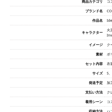
商品カテゴリ
コ
ブランド名
CO
作品名
Id
火
キャラクター
In
イメージ
ク
素材
ポ
セット内容
衣
サイズ
S、
発送予定
加
支払い方法
クレ
着用シーン
コ
収納方法
ハ