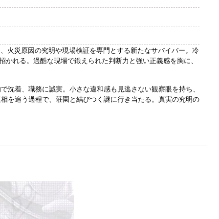
ンド）は、火災原因の究明や現場検証を専門とする新たなサバイバー。冷
招かれる。過酷な現場で鍛えられた判断力と強い正義感を胸に、
的で沈着、職務に誠実。小さな違和感も見逃さない観察眼を持ち、
真相を追う過程で、荘園と結びつく謎に行き当たる。真実の究明の