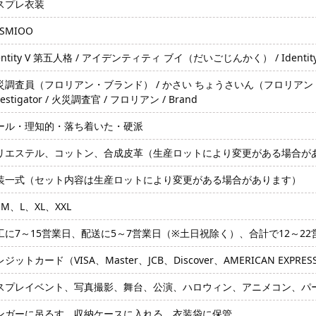
スプレ衣装
SMIOO
entity V 第五人格 / アイデンティティ ブイ（だいごじんかく） / Identity
災調査員（フロリアン・ブランド） / かさい ちょうさいん（フロリアン・ブランド） 
vestigator / 火災調査官 / フロリアン / Brand
ール・理知的・落ち着いた・硬派
リエステル、コットン、合成皮革（生産ロットにより変更がある場合が
装一式（セット内容は生産ロットにより変更がある場合があります）
M、L、XL、XXL
工に7～15営業日、配送に5～7営業日（※土日祝除く）、合計で12～2
ジットカード（VISA、Master、JCB、Discover、AMERICAN EXPRE
スプレイベント、写真撮影、舞台、公演、ハロウィン、アニメコン、パ
ンガーに吊るす、収納ケースに入れる、衣装袋に保管