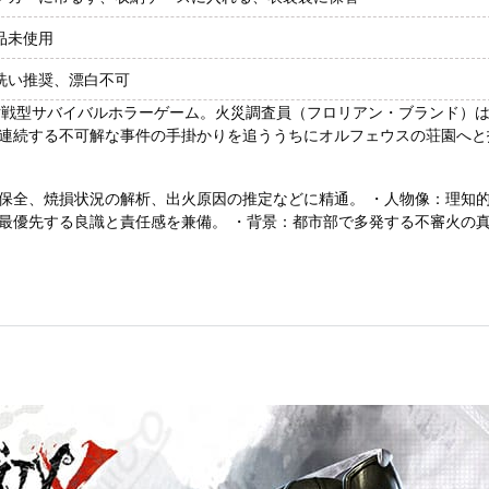
品未使用
洗い推奨、漂白不可
の1対4・非対称対戦型サバイバルホラーゲーム。火災調査員（フロリアン・ブラ
連続する不可解な事件の手掛かりを追ううちにオルフェウスの荘園へと
保全、焼損状況の解析、出火原因の推定などに精通。 ・人物像：理知
最優先する良識と責任感を兼備。 ・背景：都市部で多発する不審火の