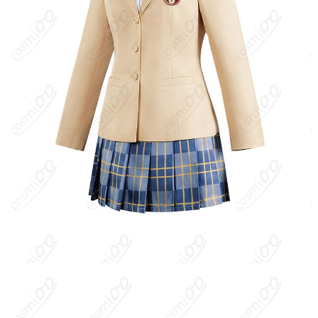
い超能力者レベル5（第三位）の電撃使い（エレクトロマスタ
ー）。愛称は“レールガン”。正義感が強く面倒見がよい一方で、照
れ屋でツンデレな一面も。『とある魔術の禁書目録』では主要ヒ
ロイン、『とある科学の超電磁砲』では主人公として活躍する。
キャラクター設定
：能力は電撃使い（エレクトロマスター）。高
電圧の放電や磁場操作が可能で、硬貨を電磁加速して撃ち出す必
殺技“レールガン”で知られる。私生活ではカエルキャラ“ゲコ太”グ
ッズが大好き。まっすぐで曲がったことが嫌い、困っている人を
放っておけない性格。学園都市レベル5の第3位で、常盤台中学の
生徒。