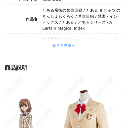
とある魔術の禁書目録 / とある まじゅつ の
きんしょもくろく / 禁書目録 / 禁書 / イン
作品名
デックス / とある / とあるシリーズ / A
Certain Magical Index
御坂美琴 / みさか みこと / レールガン / 超
キャラクター
電磁砲 / ビリビリ / お姉さま / Misaka
続きを見る
Mikoto / Railgun
かわいい・かっこいい・ツンデレ・正義感
商品説明
が強い・ボーイッシュな清楚系」「衣装バ
イメージ
ージョン":"常盤台中学・冬制服（コート・
シャツ・スカート・髪飾り・スカーフ構
成）
ポリエステル、コットン、合成皮革（※生
素材
産ロットや工芸技術のアップグレードによ
り変更の可能性あり）
コート、シャツ、スカート、髪飾り、スカ
セット内容
ーフ（※生産ロットや工芸技術のアップグ