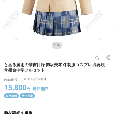
1
/
6
とある魔術の禁書目録 御坂美琴 冬制服コスプレ 高再現・
常盤台中学フルセット
商品番号： CMH1T2315HDA
15,800
円
送料無料
返品無料
受注生産
商品詳細を選択