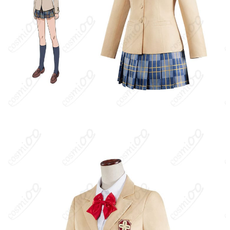
レードにより変更の可能性あり）
サイズ
S、M、L、XL
加工に7～15営業日、配送に5～7営業日（※
発送予定
土日祝除く）、合計で12～22営業日程度で
お届け
クレジットカード（VISA、Master、JCB、
支払い方法
Discover、AMERICAN EXPRESS）、
PayPal、銀行振込
コスプレイベント、写真撮影、舞台、公
着用シーン
演、ハロウィン、アニメコン、パーティー
ハンガーに吊るす、収納ケースに入れる、
収納方法
衣装袋に保管
商品状態
新品未使用
洗濯方法
手洗い推奨、漂白不可
学園都市に在籍する名門・常盤台中学の女子生徒にして、数少な