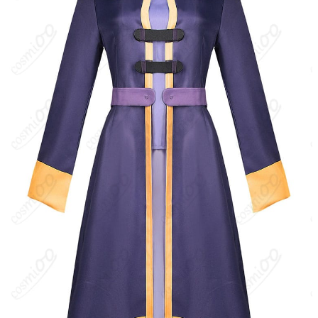
ウィズは『この素晴らしい世界に祝福を！』に登場する元・魔王
軍幹部のリッチ（元人間のアークウィザード）。現在はアクセル
の街で「ウィズの魔道具店」（後に「ウィズ＆バニルの店」）を
営む、気弱で心優しいお姉さん。高位の氷系魔法と吸収系スキル
「ドレインタッチ」に長け、カズマにそのスキルを教えたことで
も知られる。商才は壊滅的で赤字続きだが、面倒見がよく穏やか
な性格で仲間からも慕われている。衣装バージョン：通常衣装
（魔道具店店主のウィッチ風ドレス／紫系ローブ・三角帽・コル
セット・胸元の宝石ブローチ・黒手袋・ブーツ）。
キャラクター設定
：・種別：リッチ（アンデッド）／元・人間の
アークウィザード ・役職：元・魔王軍幹部（魔王城の結界維持担
当）→ アクセルの魔道具店店主（のちにバニルと共同経営） ・得
意：高位の氷魔法、ドレインタッチ、結界系の知識 ・性格：温厚
で人助けが好き。戦闘は不得手で平和主義、商売はポンコツ気味
だが信頼は厚い。