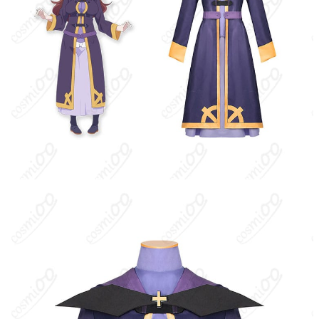
セット内容
製造ロットや工芸の進化により内容が変更
される場合があります）
サイズ
S、M、L、XL、XXL
加工に7～15営業日、配送に5～7営業日（※
発送予定
土日祝除く）、合計で12～22営業日程度で
お届け
クレジットカード（VISA、Master、JCB、
支払い方法
Discover、AMERICAN EXPRESS）、
PayPal、銀行振込
コスプレイベント、写真撮影、舞台、公
着用シーン
演、ハロウィン、アニメコン、パーティー
ハンガーに吊るす、収納ケースに入れる、
収納方法
衣装袋に保管
商品状態
新品未使用
洗濯方法
手洗い推奨、漂白不可