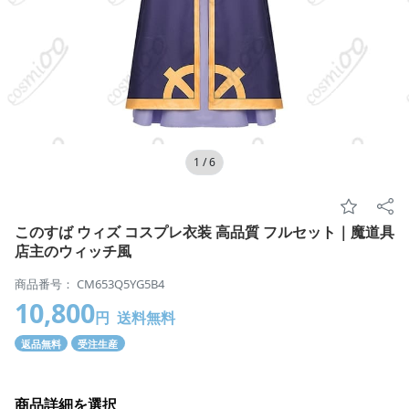
1
/
6
このすば ウィズ コスプレ衣装 高品質 フルセット｜魔道具
店主のウィッチ風
商品番号： CM653Q5YG5B4
10,800
円
送料無料
返品無料
受注生産
商品詳細を選択