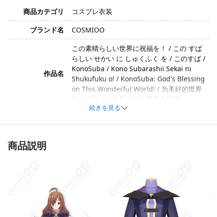
商品カテゴリ
コスプレ衣装
ブランド名
COSMIOO
この素晴らしい世界に祝福を！ / この すば
らしい せかい に しゅくふく を / このすば /
KonoSuba / Kono Subarashii Sekai ni
作品名
Shukufuku o! / KonoSuba: God's Blessing
on This Wonderful World! / 为美好的世界
献上祝福！ / 為美好的世界獻上祝福！
続きを見る
ウィズ / うぃず / Wiz / ウィズさん / 氷の魔
キャラクター
女 / 元・魔王軍幹部 / リッチ（Lich） / 维兹
/ 維茲
商品説明
イメージ
優しい・おっとり・セクシー・ドジっ子
コットン、ポリエステル、合成皮革、天
素材
竺、スパンコール、サテン、ツイル、薄手
のメッシュ
コート、インナー、スカート、胸飾り（※