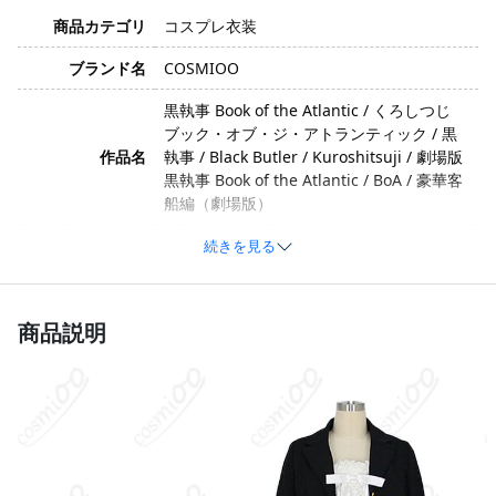
商品カテゴリ
コスプレ衣装
ブランド名
COSMIOO
黒執事 Book of the Atlantic / くろしつじ
ブック・オブ・ジ・アトランティック / 黒
作品名
執事 / Black Butler / Kuroshitsuji / 劇場版
黒執事 Book of the Atlantic / BoA / 豪華客
船編（劇場版）
エリザベス・ミッドフォード / えりざべ
続きを見る
す・みっどふぉーど / リジー / Lizzy /
キャラクター
Elizabeth Midford / エリザベス・エセル・
コーデリア・ミッドフォード
商品説明
かわいい・ガーリー・健気・芯が強い・
イメージ
凛々しい・勇敢
ポリエステル、コットン、合成皮革（生産
素材
ロットや技術向上により素材が変更される
場合があります）