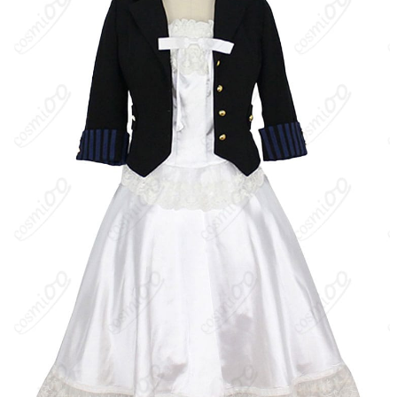
『黒執事 Book of the Atlantic』は、枢やな原作『黒執事』の“豪
華客船編”を描く劇場版アニメ。ファントムハイヴ家当主シエルと
執事セバスチャンが大西洋を渡る豪華客船カンパニア号で起こる
怪事件に挑む物語。エリザベス・ミッドフォードはシエルの許嫁
で、英国の名門ミッドフォード侯爵家の令嬢。普段は可憐で“可愛
い”を追求するが、実は母譲りの卓越した剣技を持つ実力者で、本
編では船上でその戦闘力を発揮する。
キャラクター設定
：ミッドフォード家の令嬢にしてシエル・ファ
ントムハイヴの婚約者。愛らしい服や小物を好み、シエルの前で
は“可愛い自分”であろうと努める一方、家系に受け継がれる剣術の
達人でもある。強い正義感と家族思いの優しさを併せ持ち、肝心
な場面で勇気を示す。『Book of the Atlantic』では船旅の装いで
登場し、事件の渦中で芯の強さと戦闘能力を見せる。