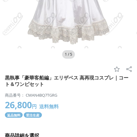
1
/
5
黒執事「豪華客船編」エリザベス 高再現コスプレ｜コー
ト＆ワンピセット
商品番号： CMAN4BQ7TGRG
26,800
円
送料無料
返品無料
受注生産
商品詳細を選択