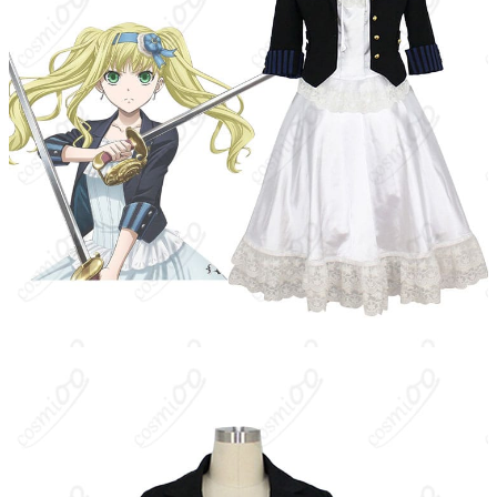
コート、ワンピース（生産ロットや技術向
セット内容
上によりセット内容が変更される場合があ
ります）
サイズ
XS、S、M、L、XL、XXL
加工に7～15営業日、配送に5～7営業日（※
発送予定
土日祝除く）、合計で12～22営業日程度で
お届け
クレジットカード（VISA、Master、JCB、
支払い方法
Discover、AMERICAN EXPRESS）、
PayPal、銀行振込
コスプレイベント、写真撮影、舞台、公
着用シーン
演、ハロウィン、アニメコン、パーティー
ハンガーに吊るす、収納ケースに入れる、
収納方法
衣装袋に保管
商品状態
新品未使用
洗濯方法
手洗い推奨、漂白不可