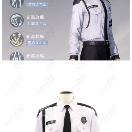
加工に7～15営業日、配送に5～7営業日（※
発送予定
土日祝除く）、合計で12～22営業日程度で
お届け
クレジットカード（VISA、Master、JCB、
支払い方法
Discover、AMERICAN EXPRESS）、
PayPal、銀行振込
コスプレイベント、写真撮影、舞台、公
着用シーン
演、ハロウィン、アニメコン、パーティー
ハンガーに吊るす、収納ケースに入れる、
収納方法
衣装袋に保管
商品状態
新品未使用
洗濯方法
手洗い推奨、漂白不可
セイヤは『恋と深空』の主要男性キャラクターの一人。冷静沈着
で判断力に優れ、Evol能力を活かして対策組織の任務に従事する
エリート。戦闘時は厳格かつ迅速、私的な場面では穏やかで思い
やりがあり、プレイヤー（ヒロイン）を強く支えてくれる頼れる
存在。高い身体能力と戦術眼を兼ね備え、最前線で仲間を守る盾