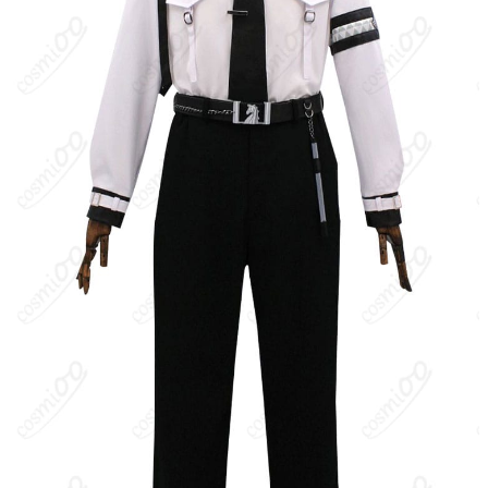
にもなるタイプ。
キャラクター設定
：衣装バージョン：Evol特殊部隊。実戦投入を
想定したタクティカルな戦闘服で、濃色ジャケットにユーティリ
ティベルト、耐衝撃パッド、コンバットブーツなど機能的装備が
特徴。胸部や腕部に部隊章・識別パッチが付くミリタリーテイス
トのデザインで、全体は無駄のないシルエット。セイヤの冷静さ
とプロフェッショナルさを強調するコーディネート。