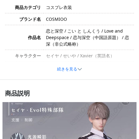
商品カテゴリ
コスプレ衣装
ブランド名
COSMIOO
恋と深空 / こい と しんくう / Love and
作品名
Deepspace / 恋与深空（中国語原題） / 恋
深（非公式略称）
キャラクター
セイヤ / せいや / Xavier（英語名）
イメージ
クール・頼れる・セクシー
続きを見る
ポリエステル、コットン、合成皮革（生産
素材
ロットや技術向上により素材が変更される
商品説明
場合があります）
シャツ、ズボン、ネクタイ、ベルト（セッ
セット内容
ト内容は生産ロットや技術向上により異な
る場合があります）
サイズ
XS、S、M、L、XL、XXL