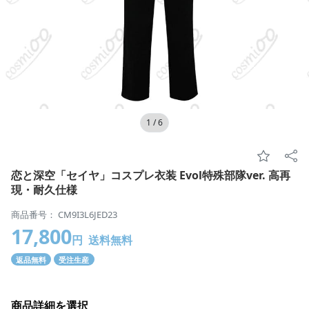
1
/
6
恋と深空「セイヤ」コスプレ衣装 Evol特殊部隊ver. 高再
現・耐久仕様
商品番号： CM9I3L6JED23
17,800
円
送料無料
返品無料
受注生産
商品詳細を選択