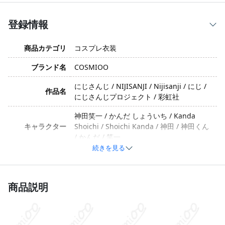
登録情報
商品カテゴリ
コスプレ衣装
ブランド名
COSMIOO
にじさんじ / NIJISANJI / Nijisanji / にじ /
作品名
にじさんじプロジェクト / 彩虹社
神田笑一 / かんだ しょういち / Kanda
キャラクター
Shoichi / Shoichi Kanda / 神田 / 神田くん
/ かんだ / 笑一
続きを見る
元気・フレンドリー・おちゃめ・かっこい
イメージ
い・親しみやすい・明るい系
商品説明
コットン、ポリエステル、合成皮革、天
竺、サテン、光沢布（※生産ロットや技術
素材
向上により、素材が変更される場合があり
ます）