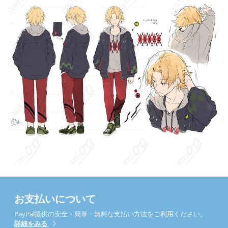
コート、パーカー、ズボン（※生産ロット
セット内容
や技術向上により、セット内容が変更され
る場合があります）
サイズ
オーダーメイド
加工に7～15営業日、配送に5～7営業日（※
発送予定
土日祝除く）、合計で12～22営業日程度で
お届け
クレジットカード（VISA、Master、JCB、
支払い方法
Discover、AMERICAN EXPRESS）、
PayPal、銀行振込
コスプレイベント、写真撮影、舞台、公
着用シーン
演、ハロウィン、アニメコン、パーティー
ハンガーに吊るす、収納ケースに入れる、
収納方法
衣装袋に保管
お支払いについて
商品状態
新品未使用
PayPal提供の安全・簡単・無料な支払い方法をご利用ください。
詳細をみる