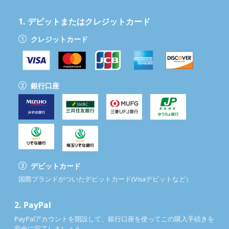
洗濯方法
手洗い推奨、漂白不可
ANYCOLOR株式会社が運営するバーチャルライバーグループ「に
1.
デビットまたはクレジットカード
じさんじ」所属の男性ライバー。明るくノリの良い雑談やゲーム
クレジットカード
配信、歌などを中心に活動。親しみやすく元気なキャラクター性
と軽快なトークで視聴者を楽しませる。トレードマークはイエロ
ー×ブラックのパーカーと金髪ショートのヘアスタイル。
キャラクター設定
：にじさんじ所属の男性VTuber。初期ビジュア
銀行口座
ルは金髪ショート、黒×イエロー配色のパーカーにカジュアルなボ
トムスというスポーティかつストリート寄りの装い。ゲームや雑
談を中心に幅広く活動し、明るいムードメーカー的存在として知
られる。
デビットカード
国際ブランドがついたデビットカード(Visaデビットなど）
2.
PayPal
PayPalアカウントを開設して、銀行口座を使ってこの購入手続きを
安全に完了しましょう。