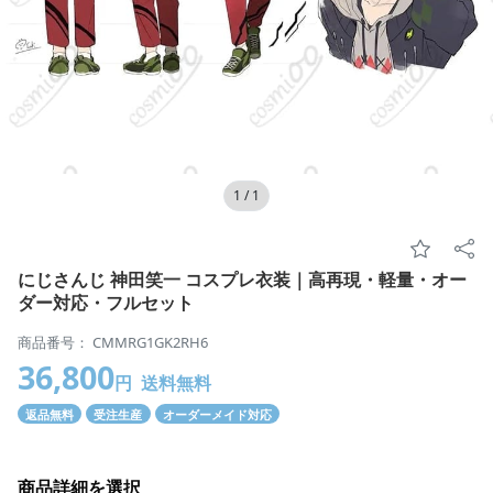
1
/
1
にじさんじ 神田笑一 コスプレ衣装｜高再現・軽量・オー
ダー対応・フルセット
商品番号： CMMRG1GK2RH6
36,800
円
送料無料
返品無料
受注生産
オーダーメイド対応
商品詳細を選択