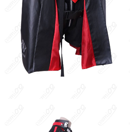
着用シーン
演、ハロウィン、アニメコン、パーティー
ハンガーに吊るす、収納ケースに入れる、
収納方法
衣装袋に保管
商品状態
新品未使用
洗濯方法
手洗い推奨、漂白不可
ベスティーは、ポストアポカリプス世界で“ラプチャー”と戦う女性
型戦闘兵器“ニケ”の一人。プレイヤーが指揮する部隊に属し、銃火
器による射撃戦で任務を遂行する。個別の所属メーカーや部隊
名・武器種などの詳細は公式設定に準拠（要最新情報確認）。
キャラクター設定
：人類が地下都市“アーク”に退避した世界で、ニ
ケは地上奪還のために戦う。ベスティーは任務遂行能力に長け、
スタイリッシュなビジュアルと戦闘向けの機能的装備を特徴とす
る。性格や口調などの詳細は公式プロフィールに準拠。