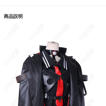
クール・セクシー・スタイリッシュ」「衣
イメージ
装バージョン":"初期衣装（戦闘服）
商品説明
コットン、ポリエステル、合成皮革、天
竺、スパンコール、サテン、光沢布、オー
素材
ガンジー（製造ロットにより素材が変更さ
れる場合があります）
衣装本体、ベルト、飾り、アクセサリー
セット内容
（製造ロットによってセット内容が変更さ
れる場合があります）
サイズ
S、M、L、XL、オーダーメイド
加工に7～15営業日、配送に5～7営業日（※
発送予定
土日祝除く）、合計で12～22営業日程度で
お届け
クレジットカード（VISA、Master、JCB、
支払い方法
Discover、AMERICAN EXPRESS）、
PayPal、銀行振込
コスプレイベント、写真撮影、舞台、公