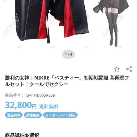
1
/
4
勝利の女神：NIKKE「ベスティー」初期戦闘服 高再現フ
ルセット｜クールでセクシー
商品番号： CM1HB660A839
32,800
円
送料無料
返品無料
受注生産
オーダーメイド対応
商品詳細を選択