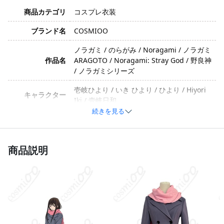
商品カテゴリ
コスプレ衣装
ブランド名
COSMIOO
ノラガミ / のらがみ / Noragami / ノラガミ
作品名
ARAGOTO / Noragami: Stray God / 野良神
/ ノラガミシリーズ
壱岐ひより / いき ひより / ひより / Hiyori
キャラクター
Iki / 壹岐日和
続きを見る
優しい・健気・明るい・清楚・スポーテ
イメージ
ィ・芯が強い
商品説明
制服用生地、コットン、ポリエステル、合
素材
成皮革、その他の特殊素材（生産ロットに
より異なる場合があります）
コート、マフラー（生産ロットにより異な
セット内容
る場合があります）
サイズ
S、M、L、XL、XXL