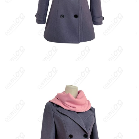
神器・雪音を支えながら、日常と異界の問題に向き合っていく。
実家は武術道場で礼儀正しく、思いやりがあり芯が強い。
キャラクター設定
：・種別: 人間（幽体離脱しやすい半妖体質）
・能力/特性: 魂の緒（しっぽ）が出現、神や妖が見える／武術の
素養があり運動神経が良い ・関係性: 夜ト・雪音と深い信頼関係
を築き、彼らを人間社会に繋ぐ存在 ・服装（冬服の特徴）: - 上
衣: 薄紫（薄藤色）のセーラー服に濃紫のスカーフ - 下衣: 同系色
のプリーツスカート - 靴下/靴: 黒のハイソックス（またはニーハ
イ）＋茶系ローファー - コート: キャメル（ベージュ系）のダッフ
ルコート（トグル留め） - 小物: 作中でピンク系マフラーを合わせ
る描写あり