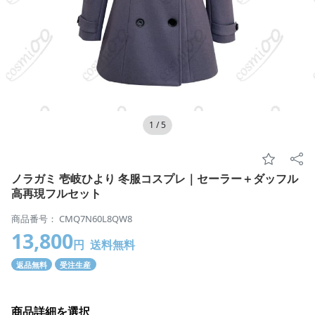
1
/
5
ノラガミ 壱岐ひより 冬服コスプレ｜セーラー＋ダッフル
高再現フルセット
商品番号： CMQ7N60L8QW8
13,800
円
送料無料
返品無料
受注生産
商品詳細を選択