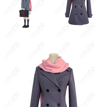
加工に7～15営業日、配送に5～7営業日（※
発送予定
土日祝除く）、合計で12～22営業日程度で
お届け
クレジットカード（VISA、Master、JCB、
支払い方法
Discover、AMERICAN EXPRESS）、
PayPal、銀行振込
コスプレイベント、写真撮影、舞台、公
着用シーン
演、ハロウィン、アニメコン、パーティー
ハンガーに吊るす、収納ケースに入れる、
収納方法
衣装袋に保管
商品状態
新品未使用
洗濯方法
手洗い推奨、漂白不可
『ノラガミ』は、あだちとか原作の現代ファンタジー。壱岐ひよ
りは人間の少女で、交通事故で神・夜トを助けたことをきっかけ
に体から魂が抜けやすい体質となり、尻尾状の“魂の緒”を持つ半妖
となる。神や妖（あやかし）の存在が見えるようになり、夜トと