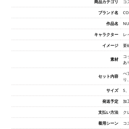
商品カテゴリ
コ
ブランド名
CO
作品名
NU
キャラクター
レイ
イメージ
要
コ
素材
あ
べ
セット内容
り
サイズ
S
発送予定
加
支払い方法
クレ
着用シーン
コ