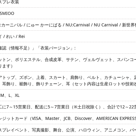
スプレ衣装
SMIOO
:カーニバル / にゅー かーにばる / NU:Carnival / NU Carnival / 新
 / れい / Rei
確認（情報不足）」「衣装バージョン」:
ットン、ポリエステル、合成皮革、サテン、ヴェルヴェット、スパンコ
ります）
アトップ、ズボン、上着、スカート、肩飾り、ベルト、カチューシャ、
、耳飾り、裾飾り、飾りチェーン、耳（セット内容は生産ロットや技術
、M、L、XL
工に7～15営業日、配送に5～7営業日（※土日祝除く）、合計で12～2
ジットカード（VISA、Master、JCB、Discover、AMERICAN EXPRE
スプレイベント、写真撮影、舞台、公演、ハロウィン、アニメコン、パ