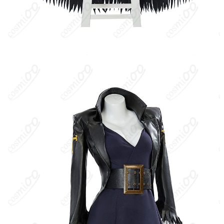
式加入。異名は“悪魔の子”。ワノ国編後の懸賞金は9億3000万ベリ
ー。
キャラクター設定
：冷静沈着で知的、ミステリアスな雰囲気をま
といながらも仲間想い。ブラックジョークを交える独特のユーモ
アを持つ。考古学と歴史研究に長け、ポーネグリフの解読者とし
て“真の歴史”を追う。ハナハナの実の応用で拘束や関節技、巨大化
（ギガンテス）など多彩な技を駆使する。