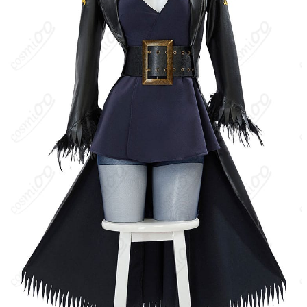
お届け
クレジットカード（VISA、Master、JCB、
支払い方法
Discover、AMERICAN EXPRESS）、
PayPal、銀行振込
コスプレイベント、写真撮影、舞台、公
着用シーン
演、ハロウィン、アニメコン、パーティー
ハンガーに吊るす、収納ケースに入れる、
収納方法
衣装袋に保管
商品状態
新品未使用
洗濯方法
手洗い推奨、漂白不可
ニコ・ロビンは、尾田栄一郎による漫画『ONE PIECE』に登場す
る麦わらの一味の考古学者（7人目の仲間）。西の海（ウエストブ
ルー）・オハラ出身で、古代文字を解読できる希少な存在として
世界政府に追われてきた。超人系“ハナハナの実”の能力者で、あら
ゆる場所に自身の手足や分身を「咲かせ」て戦闘・偵察・支援を
行う。過去にはバロックワークス幹部“ミス・オールサンデー”とし
て活動していたが、エニエス・ロビーで麦わらの一味に救われ正