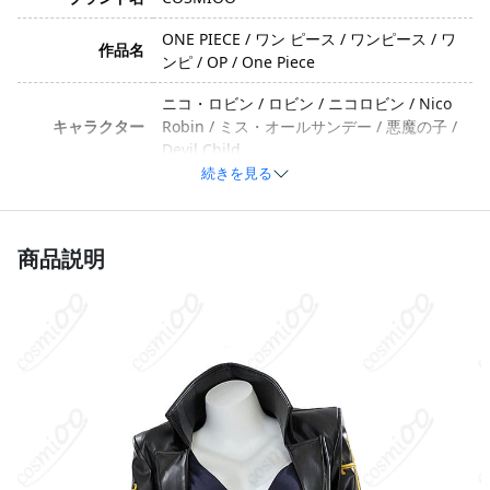
ONE PIECE / ワン ピース / ワンピース / ワ
作品名
ンピ / OP / One Piece
ニコ・ロビン / ロビン / ニコロビン / Nico
キャラクター
Robin / ミス・オールサンデー / 悪魔の子 /
Devil Child
続きを見る
イメージ
クール・知的・ミステリアス・セクシー
コットン、ポリエステル、合成皮革、ベル
商品説明
素材
ベット、光沢布。製造ロットや技術改良に
より素材が変更される場合があります。
コート、ワンピース、ベルト、靴下。製造
セット内容
ロットや技術改良により内容が変更される
場合があります。
サイズ
S、M、L、XL
加工に7～15営業日、配送に5～7営業日（※
発送予定
土日祝除く）、合計で12～22営業日程度で