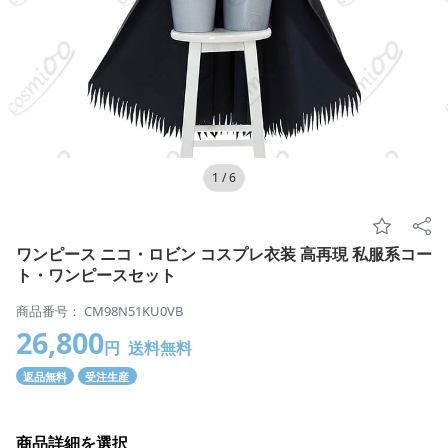
1
/
6
ワンピース ニコ・ロビン コスプレ衣装 高再現 私服系コー
ト・ワンピースセット
商品番号： CM98N51KU0VB
26,800
円
送料無料
返品無料
受注生産
商品詳細を選択