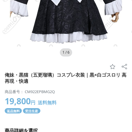
1
/
6
俺妹・黒猫（五更瑠璃）コスプレ衣装｜黒×白ゴスロリ 高
再現・快適
商品番号： CM922EPBMG2Q
19,800
円
送料無料
返品無料
受注生産
商品詳細を選択