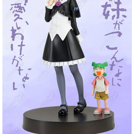
容が変更される可能性あり）
サイズ
S、M、L、XL、XXL
加工に7～15営業日、配送に5～7営業日（※
発送予定
土日祝除く）、合計で12～22営業日程度で
お届け
クレジットカード（VISA、Master、JCB、
支払い方法
Discover、AMERICAN EXPRESS）、
PayPal、銀行振込
コスプレイベント、写真撮影、舞台、公
着用シーン
演、ハロウィン、アニメコン、パーティー
ハンガーに吊るす、収納ケースに入れる、
収納方法
衣装袋に保管
商品状態
新品未使用
洗濯方法
手洗い推奨、漂白不可
黒猫（本名：五更瑠璃）は、『俺の妹がこんなに可愛いわけがな