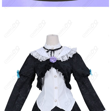
い』の主要キャラクター。黒を基調としたゴシック・ロリータの
私服を愛用するオタク少女で、毒舌かつクールだが義理堅く情に
厚い。桐乃や沙織とオタク友達として交流し、京介とも物語を通
じて深い関係を築く。厨二的な言い回しや世界観を好み、独自の
美学を貫く。
キャラクター設定
：・基本情報：本名は五更瑠璃。物語前半では
中学生、後に高校生。妹たちの面倒を見る家庭的な一面も持つ。
・性格：クールで毒舌、皮肉屋だが面倒見が良く、仲間思い。プ
ライドが高い一方で、恥ずかしがり屋で繊細。 ・趣味／嗜好：ア
ニメ・ゲーム・同人活動を好み、ダークファンタジー系の作品に
傾倒。自身の設定名として「堕天聖黒猫」や、後年の白系衣装
「神猫」などのペルソナを用いる。 ・衣装特徴（ゴスロリ通常衣
装）：黒のロングワンピースに白フリル、十字架モチーフのアク
セサリー、フリル付きカチューシャ、リボンやレースの装飾が多
用される。落ち着いた黒×白の配色でクラシカルな印象。 ・対人
関係：高坂桐乃・沙織とのオフ会仲間。高坂京介とは互いに影響
を与え合い、成長していく重要な関係性を築く。