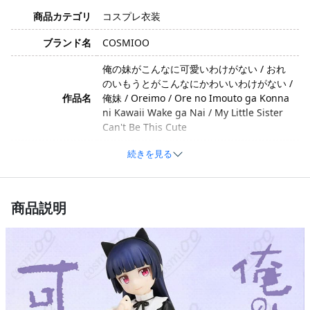
商品カテゴリ
コスプレ衣装
ブランド名
COSMIOO
俺の妹がこんなに可愛いわけがない / おれ
のいもうとがこんなにかわいいわけがない /
作品名
俺妹 / Oreimo / Ore no Imouto ga Konna
ni Kawaii Wake ga Nai / My Little Sister
Can't Be This Cute
黒猫（五更瑠璃） / くろねこ（ごこう る
続きを見る
キャラクター
り） / 黒猫 / 五更瑠璃 / Kuroneko / Ruri
Gokou / Gokou Ruri / 堕天聖黒猫 / 神猫
商品説明
クール・ミステリアス・ゴシック・かわい
イメージ
い・ツンデレ・知的
ポリエステル、コットン、合成皮革（製造
素材
バッチにより変更の可能性あり）
コート、シャツ、スカート、タイツ、胸飾
セット内容
り、リボン、蝶結び（製造バッチにより内