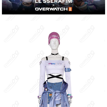
加工に7～15営業日、配送に5～7営業日（※
発送予定
土日祝除く）、合計で12～22営業日程度で
お届け
クレジットカード（VISA、Master、JCB、
支払い方法
Discover、AMERICAN EXPRESS）、
PayPal、銀行振込
コスプレイベント、写真撮影、舞台、公
着用シーン
演、ハロウィン、アニメコン、パーティー
ハンガーに吊るす、収納ケースに入れる、
収納方法
衣装袋に保管
商品状態
新品未使用
洗濯方法
手洗い推奨、漂白不可
キリコは『オーバーウォッチ 2』のサポートヒーロー。日本の
街・金坂（Kanezaka）の神社に縁を持つ若き守護者で、巫女とし
て学んだ治癒の術と、忍術仕込みの機動力を併せ持つ。能力は、
味方を回復する“お札（Healing Ofuda）”、高クリティカル倍率
の“クナイ”、味方の無敵・浄化を付与する“鈴（Protection