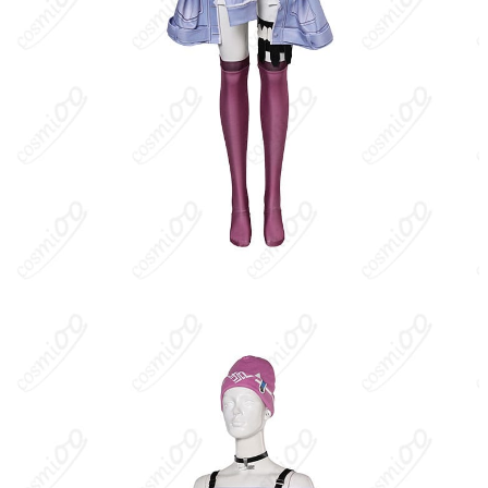
Suzu）”、味方へ瞬時に駆け付ける“瞬歩（Swift Step）”、狐の精
霊を呼び前進路で味方を強化する“狐走り（Kitsune Rush）”な
ど。柔軟な立ち回りと瞬発的な支援でチームを支える。
キャラクター設定
：誇り高い守護者として人々を支え、迅速な判
断と俊敏な身のこなしで危機を切り抜ける。伝統と現代性を併せ
持つスタイリッシュな装いと、仲間思いの温かさが魅力。