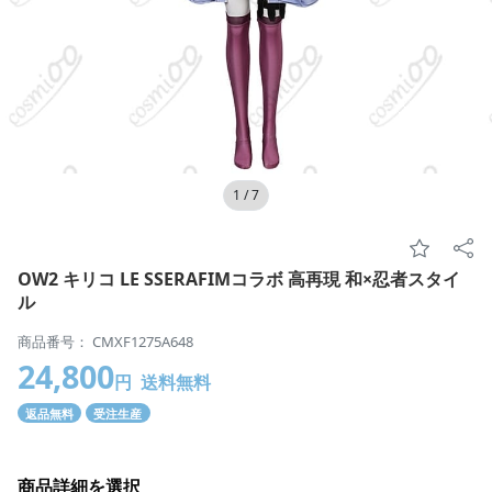
1
/
7
OW2 キリコ LE SSERAFIMコラボ 高再現 和×忍者スタイ
ル
商品番号： CMXF1275A648
24,800
円
送料無料
返品無料
受注生産
商品詳細を選択