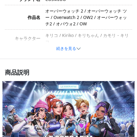
オーバーウォッチ 2 / オーバーウォッチ ツ
作品名
ー / Overwatch 2 / OW2 / オーバーウォッ
チ2 / オバウォ2 / OW
キリコ / Kiriko / キリちゃん / カモリ・キリ
キャラクター
コ
続きを見る
クール・かわいい・凛とした・スタイリッ
イメージ
シュ・忍者/和風要素あり」「衣装バージョ
ン」:
商品説明
ポリエステル、コットン、合成皮革、天鹅
素材
绒（素材は生産バッチや技術の進化により
変更される可能性があります）
帽子、トップス、ショートパンツ、手袋、
セット内容
靴下、シャツ（セット内容は生産バッチに
よって異なる場合があります）
サイズ
S、M、L