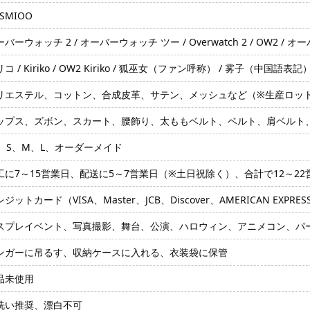
SMIOO
バーウォッチ 2 / オーバーウォッチ ツー / Overwatch 2 / OW2 / オ
コ / Kiriko / OW2 Kiriko / 狐巫女（ファン呼称） / 雾子（中国語表記
リエステル、コットン、合成皮革、サテン、メッシュなど（※生産ロッ
ップス、ズボン、スカート、腰飾り、太ももベルト、ベルト、肩ベルト
S、S、M、L、オーダーメイド
工に7～15営業日、配送に5～7営業日（※土日祝除く）、合計で12～2
ジットカード（VISA、Master、JCB、Discover、AMERICAN EXPRE
スプレイベント、写真撮影、舞台、公演、ハロウィン、アニメコン、パ
ンガーに吊るす、収納ケースに入れる、衣装袋に保管
品未使用
洗い推奨、漂白不可