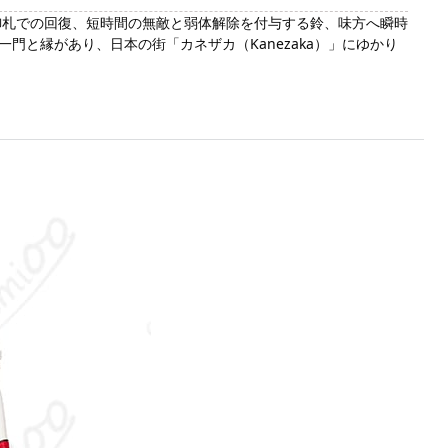
、御札での回復、短時間の無敵と弱体解除を付与する鈴、味方へ瞬時
と縁があり、日本の街「カネザカ（Kanezaka）」にゆかり