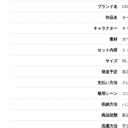
ブランド名
CO
作品名
オー
キャラクター
キリ
素材
ポ
セット内容
ト
サイズ
X
発送予定
加
支払い方法
クレ
着用シーン
コ
収納方法
ハ
商品状態
新
洗濯方法
手