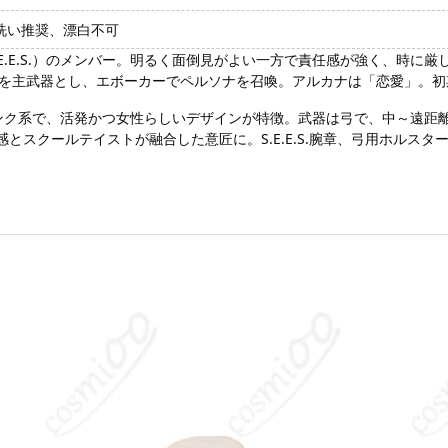
洗い推奨、漂白不可
E.E.S.）のメンバー。明るく面倒見がよい一方で責任感が強く、時に
を主武器とし、エボーカーでペルソナを召喚。アルカナは「恋愛」。初
ーはピンク系で、活発かつ女性らしいデザインが特徴。武器は弓で、中～遠
とスクールテイストが融合した意匠に。S.E.E.S.腕章、弓用ホルス