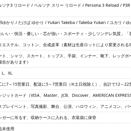
ソナ3 リロード / ペルソナ スリー リロード / Persona 3 Reload /
）
ゆかり / たけば ゆかり / Yukari Takeba / Takeba Yukari / ユカ
わいい・快活・優しい・芯が強い・スポーティ・少しツンデレ気質」「衣
リエステル、コットン、合成皮革（素材は生産ロットにより変更される
ート、シャツ、スカート、トップス、手袋、インナー、靴下、レッグポ
場合があります）
L、XL
工に7～15営業日、配送に5～7営業日（※土日祝除く）、合計で12～2
ジットカード（VISA、Master、JCB、Discover、AMERICAN EXPRE
スプレイベント、写真撮影、舞台、公演、ハロウィン、アニメコン、パ
ンガーに吊るす、収納ケースに入れる、衣装袋に保管
品未使用