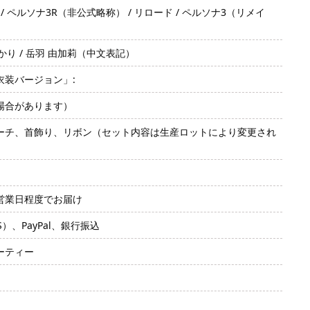
 P3R / ペルソナ3R（非公式略称） / リロード / ペルソナ3（リメイ
リ / ゆかり / 岳羽 由加莉（中文表記）
装バージョン」:
場合があります）
ーチ、首飾り、リボン（セット内容は生産ロットにより変更され
2営業日程度でお届け
SS）、PayPal、銀行振込
ーティー