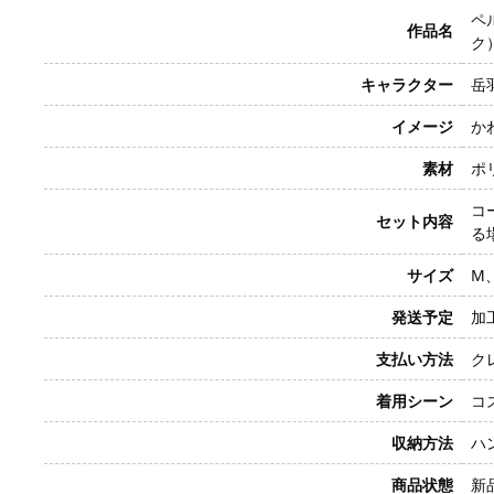
ペル
作品名
ク
キャラクター
岳羽
イメージ
か
素材
ポ
コ
セット内容
る
サイズ
M、
発送予定
加
支払い方法
クレ
着用シーン
コ
収納方法
ハ
商品状態
新