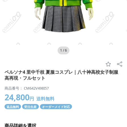
1
/
6
ペルソナ4 里中千枝 夏服コスプレ｜八十神高校女子制服
高再現・フルセット
商品番号： CM642V498I57
24,800
円
送料無料
返品無料
受注生産
オーダーメイド対応
商品詳細を選択