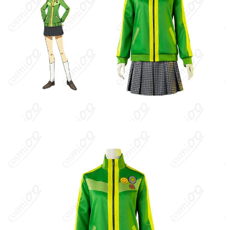
加工に7～15営業日、配送に5～7営業日（※
発送予定
土日祝除く）、合計で12～22営業日程度で
お届け
クレジットカード（VISA、Master、JCB、
支払い方法
Discover、AMERICAN EXPRESS）、
PayPal、銀行振込
コスプレイベント、写真撮影、舞台、公
着用シーン
演、ハロウィン、アニメコン、パーティー
ハンガーに吊るす、収納ケースに入れる、
収納方法
衣装袋に保管
商品状態
新品未使用
洗濯方法
手洗い推奨、漂白不可
アトラスのRPG『ペルソナ4』の主要キャラクター。稲羽市にある
八十神高校の2年生で、明朗快活なボーイッシュ女子。格闘技と肉
が大好き。親友・天城雪子の事件を機に特別捜査隊の一員として
連続怪異事件の真相を追う。アルカナは戦車（Chariot）。初期ペ