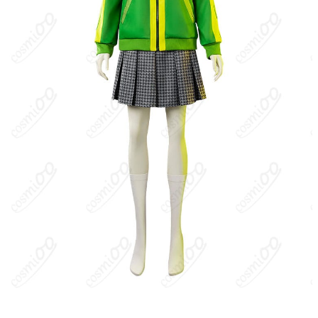
ルソナは「トモエ」、進化後は「スズカゴンゲン」。
キャラクター設定
：八十神高校の女子夏制服。白基調の半袖トッ
プスに、胸元の黄色いスカーフタイ（リボン）を結ぶのが特徴。
グレー系チェックのプリーツスカート、黒ハイソックス、ローフ
ァーを合わせる通学スタイル。冬服の黒系長袖セーラーに対し、
夏服は軽やかな配色・半袖で涼しげな印象。シーンによって校章
バッジやスカーフ留めの意匠が見られる。