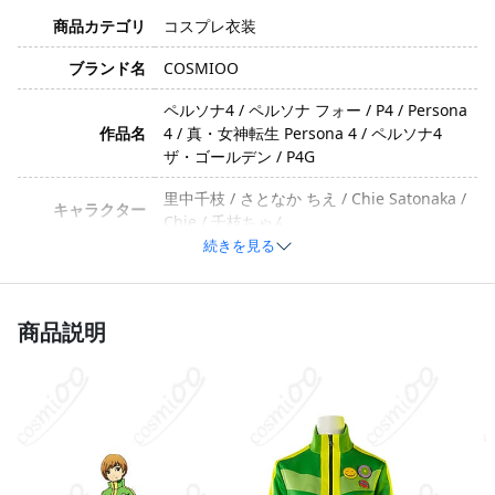
商品カテゴリ
コスプレ衣装
ブランド名
COSMIOO
ペルソナ4 / ペルソナ フォー / P4 / Persona
作品名
4 / 真・女神転生 Persona 4 / ペルソナ4
ザ・ゴールデン / P4G
里中千枝 / さとなか ちえ / Chie Satonaka /
キャラクター
Chie / 千枝ちゃん
続きを見る
イメージ
元気・ボーイッシュ・快活・親しみやすい
ポリエステル、綿、合成皮革、天鵞絨（製
商品説明
素材
造ロットや工法の変更により、素材が若干
変更されることがあります）
コート、スカート、靴下（製造ロットや工
セット内容
法の変更により、セット内容が若干異なる
場合があります）
サイズ
XS、S、M、L、オーダーメイド