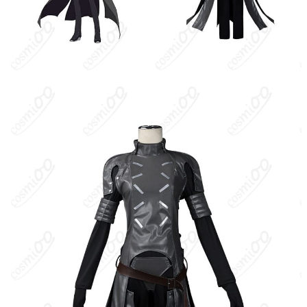
トップス、インナー、手袋、ベルト、ズボ
ン、ブリーフ、腕飾り、太もも飾り（※セ
セット内容
ット内容は製造ロットや工程の改良により
異なる場合があります）
サイズ
S、M、L、XL
加工に7～15営業日、配送に5～7営業日（※
発送予定
土日祝除く）、合計で12～22営業日程度で
お届け
クレジットカード（VISA、Master、JCB、
支払い方法
Discover、AMERICAN EXPRESS）、
PayPal、銀行振込
コスプレイベント、写真撮影、舞台、公
着用シーン
演、ハロウィン、アニメコン、パーティー
ハンガーに吊るす、収納ケースに入れる、
収納方法
衣装袋に保管
商品状態
新品未使用