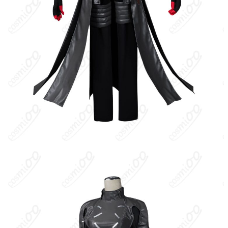
洗濯方法
手洗い推奨、漂白不可
『ペルソナ5 ザ・ファントムX』（P5X）は、ATLUS監修・
SEGA/ATLUSがライセンスし、Perfect World Games傘下のBlack
Wings Game Studioが開発するスマートフォン向けRPG。『ペル
ソナ5』の世界観を基盤に、中国を中心に展開されているスピンオ
フ作品。主人公は現代の高校生で、昼は学園生活、夜は“認知の世
界（メタバース）”で怪盗として活動する。怪盗団でのコードネー
ムは「ワンダー」。
キャラクター設定
：ワンダーはP5Xのオリジナル主人公。現実では
ごく普通の高校生だが、メタバースでは冷静沈着な戦術家として
仲間を導く。怪盗時は仮面を着け、黒を基調としたコートスタイ
ルで戦う。銃火器と近接武器を使い分け、認知の歪みから生まれ
る脅威に立ち向かう。