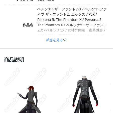
ペルソナ5 ザ・ファントムX / ペルソナ ファ
イブ ザ・ファントム エックス / P5X /
Persona 5: The Phantom X / Persona 5
作品名
The Phantom X / ペルソナ5：ザ・ファント
ムX / ペルソナ5X / 女神异闻录：夜幕魅影 /
女神異聞録：夜幕魅影 / ペルソナシリーズ
続きを見る
（P5X）
ワンダー / Wonder / P5X主人公 / P5Xの主
キャラクター
人公 / P5X Protagonist / 主人公（ワンダ
商品説明
ー）
クール・知的・スタイリッシュ・落ち着い
イメージ
た雰囲気・仲間想いのリーダー気質」「衣
装バージョン」「怪盗姿
コットン、ポリエステル、合成皮革、天鵞
絨、スパンコール、光沢布、サテン、布製
素材
ニット、シフォン（※素材は製造ロットや
工程の改良により異なる場合があります）