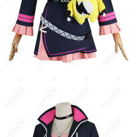
圧倒するタイムリミット方式のボス戦が特徴。
キャラクター設定
：レイン・シンジケートに属する塔ボス。挑発
的で自信に満ちた振る舞いが目立ち、バトルでは相棒「グリズボ
ルト」と連携して雷撃主体の攻勢を仕掛ける。作中での正式名称
は「ゾーイ」で、一般に見られる「ゾーイ・レイン」はシンジケ
ート名（Rayne）の混同による非公式表記。