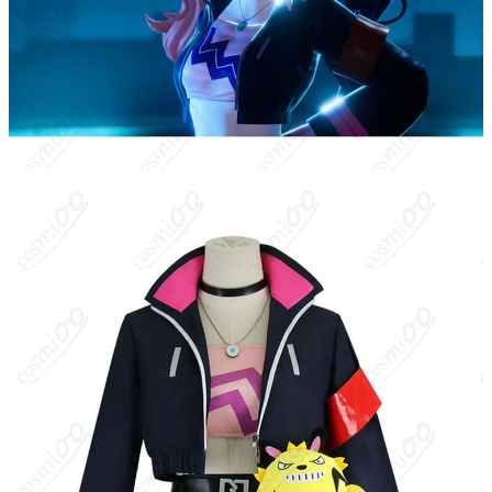
サイズ
XS、S、M、L、XL、XXL、XXXL
加工に7～15営業日、配送に5～7営業日（※
発送予定
土日祝除く）、合計で12～22営業日程度で
お届け
クレジットカード（VISA、Master、JCB、
支払い方法
Discover、AMERICAN EXPRESS）、
PayPal、銀行振込
コスプレイベント、写真撮影、舞台、公
着用シーン
演、ハロウィン、アニメコン、パーティー
ハンガーに吊るす、収納ケースに入れる、
収納方法
衣装袋に保管
商品状態
新品未使用
洗濯方法
手洗い推奨、漂白不可
レイン・シンジケートの塔（Rayne Syndicate Tower）のボス。
序盤に挑むことになる塔主で、相棒パル「グリズボルト
（Grizzbolt）」と共に戦う。雷属性の高出力攻撃でプレイヤーを