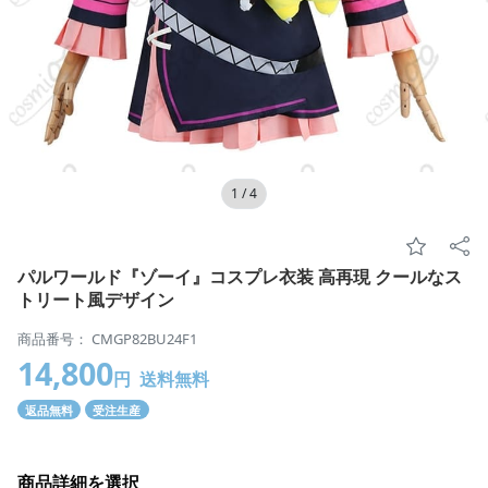
1
/
4
パルワールド『ゾーイ』コスプレ衣装 高再現 クールなス
トリート風デザイン
商品番号： CMGP82BU24F1
14,800
円
送料無料
返品無料
受注生産
商品詳細を選択