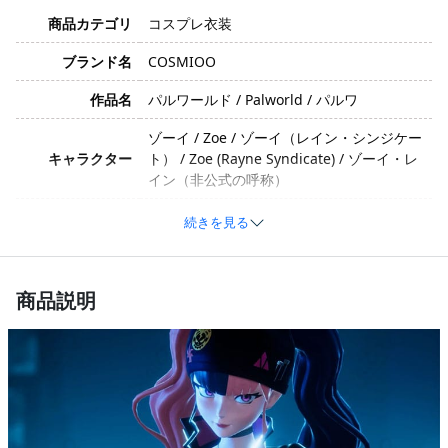
商品カテゴリ
コスプレ衣装
ブランド名
COSMIOO
作品名
パルワールド / Palworld / パルワ
ゾーイ / Zoe / ゾーイ（レイン・シンジケー
キャラクター
ト） / Zoe (Rayne Syndicate) / ゾーイ・レ
イン（非公式の呼称）
イメージ
クール・やんちゃ・ストリート
続きを見る
コットン、ポリエステル、合成皮革、サテ
素材
ン、ビニール（生産ロットや工芸技術によ
商品説明
り、素材が変更される可能性があります）
コート、スカート、べアトップ、ベルト、
ネックレス、帽子、チョーカー、腕章、靴
セット内容
下、腰飾り（セット内容は生産ロットや工
芸技術により変更される可能性がありま
す）