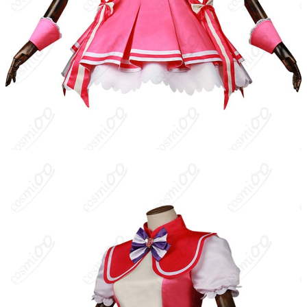
洗濯方法
手洗い推奨、漂白不可
『わんだふるぷりきゅあ！』に登場する主要キャラクター。飼い
主・犬飼いろはを大好きなワンコで、強い想いと出来事をきっか
けに人間の姿となる。以後はプリキュア「キュアワンダフル」と
して、人と動物の絆を守るために活躍する。明るく元気で人懐っ
こく、困っている動物や人を放っておけない性格。舞台は動物と
人が共に暮らす街・アニマルタウン。
キャラクター設定
：犬モチーフのプリキュア。基本カラーはピン
ク×白で、犬耳風のヘアアクセや肉球・リボン・ハートの意匠が各
所に配置されたコスチュームが特徴。フリルのワンピース、胸元
のハートブローチ、グローブとブーツにも肉球モチーフが入る。
快活でフレンドリー、飼い主のいろはと“人と動物の絆”を大切に
し、トラブルから皆を守るために戦う。