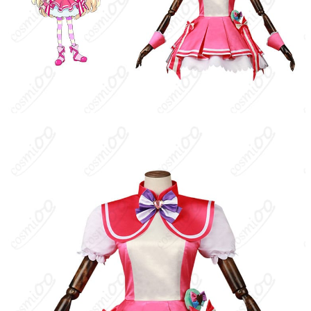
衣装、髪飾り、耳飾り、靴下。セット内容
セット内容
は生産ロットや技術革新により変更される
場合があります。
サイズ
XS、S、M、L、XL、XXL、XXXL
加工に7～15営業日、配送に5～7営業日（※
発送予定
土日祝除く）、合計で12～22営業日程度で
お届け
クレジットカード（VISA、Master、JCB、
支払い方法
Discover、AMERICAN EXPRESS）、
PayPal、銀行振込
コスプレイベント、写真撮影、舞台、公
着用シーン
演、ハロウィン、アニメコン、パーティー
ハンガーに吊るす、収納ケースに入れる、
収納方法
衣装袋に保管
商品状態
新品未使用