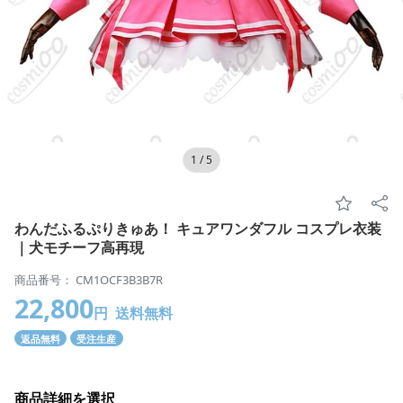
1
/
5
わんだふるぷりきゅあ！ キュアワンダフル コスプレ衣装
｜犬モチーフ高再現
商品番号： CM1OCF3B3B7R
22,800
円
送料無料
返品無料
受注生産
商品詳細を選択