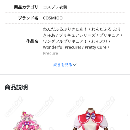
商品カテゴリ
コスプレ衣装
ブランド名
COSMIOO
わんだふるぷりきゅあ！ / わんだふる ぷり
きゅあ / プリキュアシリーズ / プリキュア /
作品名
ワンダフルプリキュア！ / わんぷり /
Wonderful Precure! / Pretty Cure /
Precure
犬飼こむぎ（キュアワンダフル） / いぬか
続きを見る
い こむぎ／キュア ワンダフル / こむぎ / キ
キャラクター
ュアワンダフル / Inukai Komugi / Cure
Wonderful
商品説明
元気・かわいい・人懐っこい・フレンドリ
イメージ
ー
ポリエステル、コットン、合成皮革、天鵞
絨（ベルベット）、光沢布、サテン。素材
素材
は生産ロットや技術革新により変更される
場合があります。