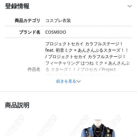
登録情報
商品カテゴリ
コスプレ衣装
ブランド名
COSMIOO
プロジェクトセカイ カラフルステージ！
feat. 初音ミク × あんさんぶるスターズ！！
/ プロジェクトセカイ カラフルステージ！
フィーチャリング はつね ミク × あんさんぶ
作品名
る スターズ！！ / プロセカ / Project
SEKAI: Colorful Stage! feat. Hatsune
続きを見る
Miku / PJ SEKAI / Colorful Stage! / プロジ
ェクトセカイ / あんスタ / あんスタ！！ /
Ensemble Stars!! / Enstars
商品説明
KAITO／鏡音レン／東雲彰人／天馬司／青
柳冬弥／神代類／漣ジュン／守沢千秋／瀬
名泉／逆先夏目 / カイト・かがみね レン・
しののめ あきと・てんま つかさ・あおやぎ
とうや・かみしろ るい・さざなみ ジュン・