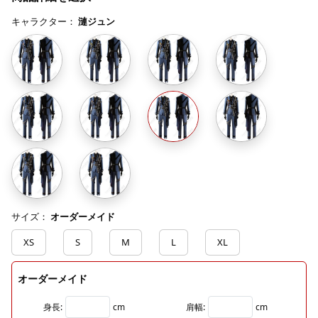
キャラクター：
漣ジュン
サイズ：
オーダーメイド
XS
S
M
L
XL
オーダーメイド
身長:
cm
肩幅:
cm