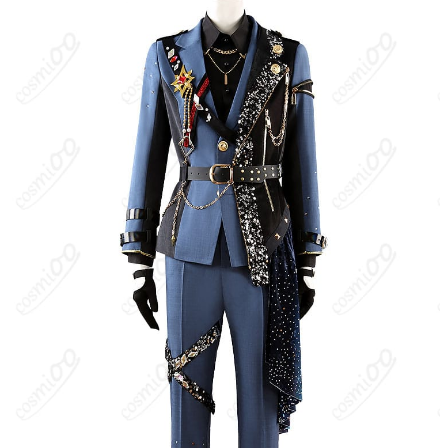
サイズ
XS、S、M、L、XL、オーダーメイド
加工に7～15営業日、配送に5～7営業日（※
発送予定
土日祝除く）、合計で12～22営業日程度で
お届け
クレジットカード（VISA、Master、JCB、
支払い方法
Discover、AMERICAN EXPRESS）、
PayPal、銀行振込
コスプレイベント、写真撮影、舞台、公
着用シーン
演、ハロウィン、アニメコン、パーティー
ハンガーに吊るす、収納ケースに入れる、
収納方法
衣装袋に保管
商品状態
新品未使用
洗濯方法
手洗い推奨、漂白不可
本件は『プロジェクトセカイ カラフルステージ！ feat. 初音ミ
ク』および『あんさんぶるスターズ！！』の人気キャラクターを