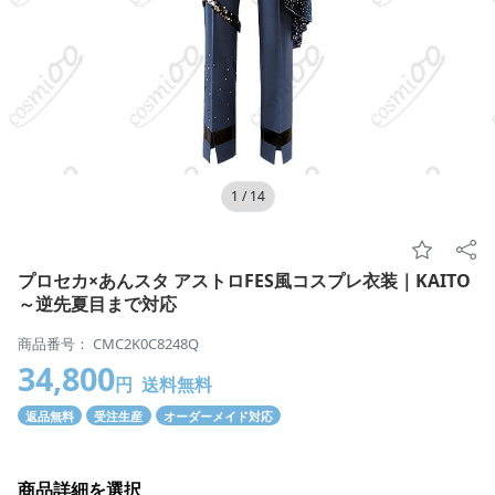
1
/
14
プロセカ×あんスタ アストロFES風コスプレ衣装｜KAITO
～逆先夏目まで対応
商品番号： CMC2K0C8248Q
34,800
円
送料無料
返品無料
受注生産
オーダーメイド対応
商品詳細を選択