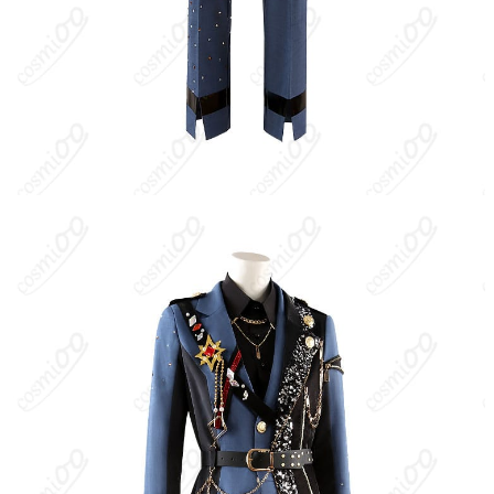
対象とした「ASTRO FES」モチーフのコスプレ衣装です。星空・
宇宙をイメージしたステージ衣装風デザインで、複数キャラクタ
ー（KAITO、鏡音レン、東雲彰人、天馬司、青柳冬弥、神代類、
漣ジュン、守沢千秋、瀬名泉、逆先夏目）のサイズ・仕様に対応
するラインナップ。一般に流通するコスプレ用の再現衣装であ
り、公式コラボ衣装名としての「ASTRO FES」に関する明確な公
式告知は確認困難なため、ファンメイド／コラボ風のステージ衣
装として扱われます。
キャラクター設定
：・KAITO／鏡音レン：バーチャル・シンガ
ー。プロセカ内では各ユニットと共演し、楽曲・ライブを彩る存
在。 ・東雲彰人／青柳冬弥：Vivid BAD SQUAD（ストリート系音
楽ユニット）。力強いボーカルとクールなサウンドが持ち味。 ・
天馬司／神代類：ワンダーランズ×ショウタイム（テーマパーク系
エンタメユニット）。華やかなショー演出とコミカルさが魅力。
・漣ジュン：Eden（サブユニットEve）所属。端正で強気なパフ
ォーマンス。 ・守沢千秋：流星隊のリーダー。熱血・王道ヒーロ
ー像のステージング。 ・瀬名泉：Knights所属。クールで気品あ
るビジュアルと歌唱が武器。 ・逆先夏目：Switch所属。トリッキ
ーでミステリアスな演出に長ける。