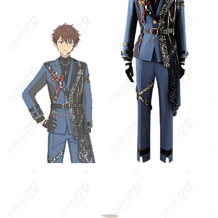
もりさわ ちあき・せな いずみ・さかさき
なつめ / KAITO / カイト / Kaito / 鏡音レン
キャラクター
/ Kagamine Len / レン / 東雲彰人 / Akito
Shinonome / 彰人 / 天馬司 / Tsukasa
Tenma / 司 / 青柳冬弥 / Toya Aoyagi / 冬弥
/ 神代類 / Rui Kamishiro / 類 / 漣ジュン /
Jun Sazanami / ジュン / 守沢千秋 / Chiaki
Morisawa / 千秋 / 瀬名泉 / Izumi Sena / 泉
/ 逆先夏目 / Natsume Sakasaki / 夏目
クール・華やか・スタイリッシュ（星空／
イメージ
銀河モチーフ）」「衣装バージョン」:
コットン、ポリエステル、合成皮革、天
竺、亮片布、光沢布、サテン、フェザー、
素材
薄手メッシュ（生産ロットにより変更の可
能性があります）
コート、シャツ、ズボン、肩ベルト、ネッ
クレス、太もも飾り、ベルト、胸飾り、手
セット内容
首飾り、胸飾り、飾りチェーン（生産ロッ
トにより変更の可能性があります）