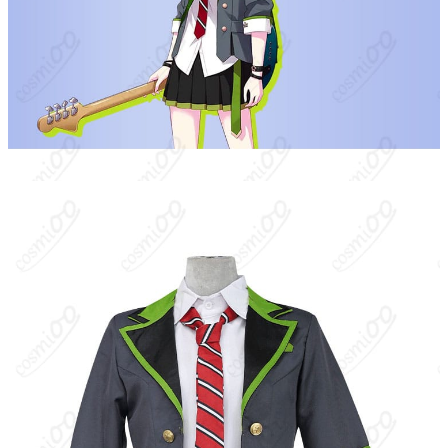
加工に7～15営業日、配送に5～7営業日（※
発送予定
土日祝除く）、合計で12～22営業日程度で
お届け
クレジットカード（VISA、Master、JCB、
支払い方法
Discover、AMERICAN EXPRESS）、
PayPal、銀行振込
コスプレイベント、写真撮影、舞台、公
着用シーン
演、ハロウィン、アニメコン、パーティー
ハンガーに吊るす、収納ケースに入れる、
収納方法
衣装袋に保管
商品状態
新品未使用
洗濯方法
手洗い推奨、漂白不可
『プロジェクトセカイ カラフルステージ！ feat. 初音ミク』に登
場するLeo/need（レオニード）のベーシスト。宮益坂女子学園の
高校生。無口でぶっきらぼうだが責任感が強く、仲間思い。幼な
じみの星乃一歌・天馬咲希・望月穂波と再びバンドを組み、音楽