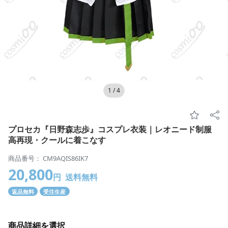
1
/
4
プロセカ『日野森志歩』コスプレ衣装｜レオニード制服
高再現・クールに着こなす
商品番号： CM9AQIS86IK7
20,800
円
送料無料
返品無料
受注生産
商品詳細を選択