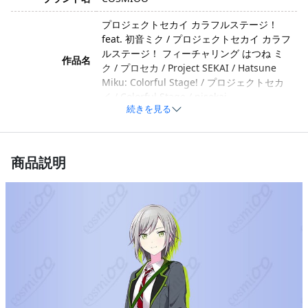
プロジェクトセカイ カラフルステージ！
feat. 初音ミク / プロジェクトセカイ カラフ
ルステージ！ フィーチャリング はつね ミ
作品名
ク / プロセカ / Project SEKAI / Hatsune
Miku: Colorful Stage! / プロジェクトセカ
イ / Colorful Stage / pjsekai
続きを見る
日野森志歩 / ひのもり しほ / 志歩 / しほ /
キャラクター
Shiho Hinomori / Hinomori Shiho
商品説明
クール・かっこいい・ストイック・ボーイ
イメージ
ッシュ・ツンデレ寄り
ポリエステル、綿、合成皮革（製造ロット
素材
により素材変更の可能性あり）
コート、シャツ、スカート、ネクタイ（セ
セット内容
ット内容は製造ロットにより変更の可能性
あり）
サイズ
S、M、L、XL