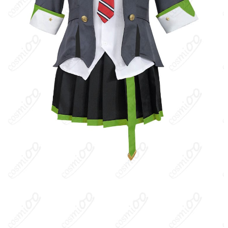
を通じて離れていた時間を取り戻していく。姉はアイドルグルー
プ「MORE MORE JUMP！」の日野森雫。
キャラクター設定
：クールでストイックな性格。直球な物言いで
誤解されやすいが、内面は優しく献身的。バンド活動に強い情熱
を持ち、実直に努力を重ねるタイプ。Leo/needでは低音で楽曲を
支えるベーシストとして信頼されている。