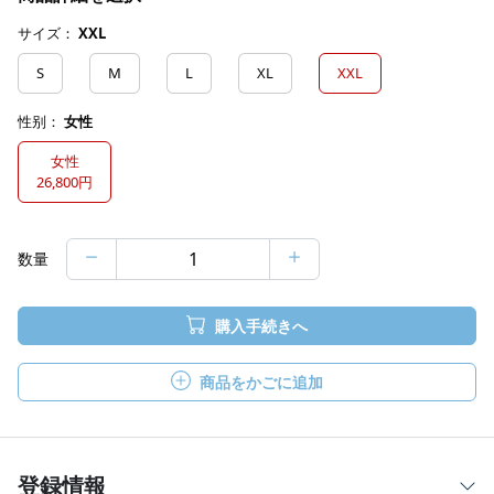
サイズ：
XXL
S
M
L
XL
XXL
性别：
女性
女性
26,800円
数量
購入手続きへ
商品をかごに追加
登録情報