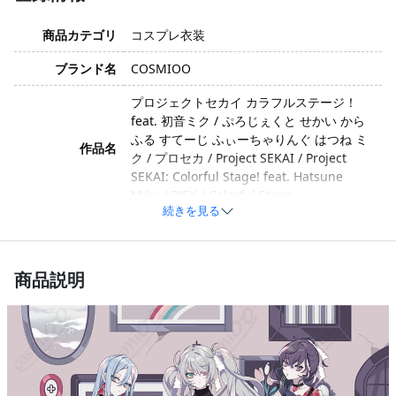
商品カテゴリ
コスプレ衣装
ブランド名
COSMIOO
プロジェクトセカイ カラフルステージ！
feat. 初音ミク / ぷろじぇくと せかい から
ふる すてーじ ふぃーちゃりんぐ はつね ミ
作品名
ク / プロセカ / Project SEKAI / Project
SEKAI: Colorful Stage! feat. Hatsune
Miku / PJSK / Colorful Stage
続きを見る
宵崎奏 / よいさき かなで / 奏 / 奏ちゃん /
キャラクター
Kanade Yoisaki / Yoisaki Kanade
商品説明
イメージ
儚げ・静か・優しい・アンニュイ
コットン、ポリエステル、合成皮革（※製
素材
造ロットにより素材が若干異なる場合があ
ります）
ワンピース、ジャンスカ、ベルト、耳飾