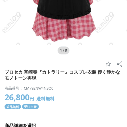
1
/
8
プロセカ 宵崎奏『カトラリー』コスプレ衣装 儚く静かな
モノトーン再現
商品番号： CM792NW4N3Q0
26,800
円
送料無料
返品無料
受注生産
商品詳細を選択