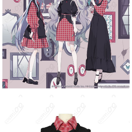
セット内容
り、靴下（※製造ロットにより内容が異な
る場合があります）
サイズ
S、M、L、XL、XXL
加工に7～15営業日、配送に5～7営業日（※
発送予定
土日祝除く）、合計で12～22営業日程度で
お届け
クレジットカード（VISA、Master、JCB、
支払い方法
Discover、AMERICAN EXPRESS）、
PayPal、銀行振込
コスプレイベント、写真撮影、舞台、公
着用シーン
演、ハロウィン、アニメコン、パーティー
ハンガーに吊るす、収納ケースに入れる、
収納方法
衣装袋に保管
商品状態
新品未使用
洗濯方法
手洗い推奨、漂白不可