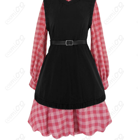
『25時、ナイトコードで。』のメンバーで作曲担当。静かで繊
細、自己犠牲的な傾向があり、“人を救う曲”を作ることを信条に、
深夜にオンラインで創作活動を続けている。
キャラクター設定
：本件は『カトラリー（25時、ナイトコード
で。× 初音ミク）』をモチーフにしたコスプレ衣装。プロセカ実
装のボーカロイド楽曲『カトラリー』のユニット×初音ミク版に合
わせたライブ／MV表現を再現するもので、宵崎奏の落ち着いた佇
まい・モノトーン寄りの世界観に合うデザインとして扱われるこ
とが多い。