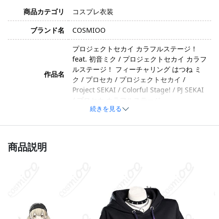
商品カテゴリ
コスプレ衣装
ブランド名
COSMIOO
プロジェクトセカイ カラフルステージ！
feat. 初音ミク / プロジェクトセカイ カラフ
ルステージ！ フィーチャリング はつね ミ
作品名
ク / プロセカ / プロジェクトセカイ /
Project SEKAI / Colorful Stage! / PJ SEKAI
/ プロセカ カラフルステージ
続きを見る
小豆沢こはね / あずさわ こはね / こはね /
キャラクター
こはねちゃん / Kohane / Azusawa Kohane
商品説明
優しい・かわいい・ピュア・成長系・スト
イメージ
リートカジュアル系（VBS）
ポリエステル、綿、合成皮革、天鹅绒、光
素材
沢布（製造ロットや技術革新により素材が
変更される場合があります）
帽子、ショートパンツ、パーカー、太もも