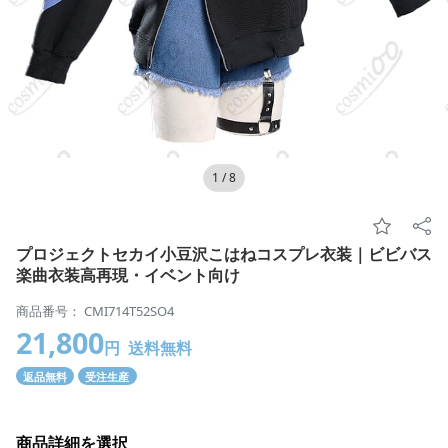
1
/
8
プロジェクトセカイ小豆沢こはねコスプレ衣装｜ビビバス
楽曲衣装高再現・イベント向け
商品番号： CMI714T52SO4
21,800
円
送料無料
返品無料
受注生産
商品詳細を選択