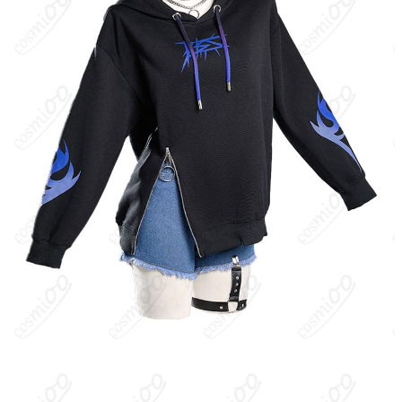
洗濯方法
手洗い推奨、漂白不可
スマホ向けリズムゲーム『プロジェクトセカイ カラフルステー
ジ！ feat. 初音ミク』に登場するVivid BAD SQUAD（VBS）のボ
ーカリスト。人前で歌うことに自信がなかったが、白石杏との出
会いをきっかけにストリート音楽の世界へ踏み出す。仲間の東雲
彰人・青柳冬弥と共に伝説のイベント“RAD WEEKEND”を越える
ことを目標に日々成長していく、心優しく素直な女の子。CVは秋
奈。
キャラクター設定
：・所属ユニット：Vivid BAD SQUAD（ボーカ
ル） ・性格：内気でおっとり、努力家。仲間思いで誠実。 ・特
徴：最初は弱気だが、歌を通じて確かな自信と表現力を身につけ
ていく“成長枠”。イメージカラーはイエロー系。 ・人間関係：白
石杏に導かれて歌い始め、東雲彰人・青柳冬弥と4人で活動。ユニ
ットで切磋琢磨しながら伝説超えを目指す。 ・ボイス：秋奈