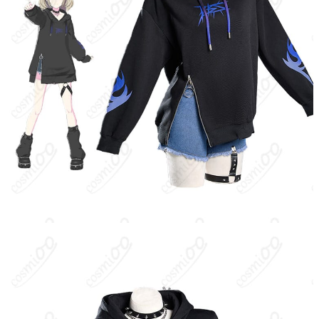
ベルト、ベルト、ネックレス、指輪、靴
セット内容
下、チョーカー、耳飾り（製造ロットや技
術革新により内容が変更される場合があり
ます）
サイズ
S、M、L、XL、XXL
加工に7～15営業日、配送に5～7営業日（※
発送予定
土日祝除く）、合計で12～22営業日程度で
お届け
クレジットカード（VISA、Master、JCB、
支払い方法
Discover、AMERICAN EXPRESS）、
PayPal、銀行振込
コスプレイベント、写真撮影、舞台、公
着用シーン
演、ハロウィン、アニメコン、パーティー
ハンガーに吊るす、収納ケースに入れる、
収納方法
衣装袋に保管
商品状態
新品未使用