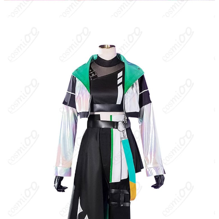
洗濯方法
手洗い推奨、漂白不可
スマホゲーム『プロジェクトセカイ カラフルステージ！ feat. 初
音ミク』に登場するキャラクター。テーマパークのステージで活
動するユニット「ワンダーランズ×ショウタイム」のメンバー。歌
唱力は高いが人前が苦手で、当初は神代類が制作した「ねねロ
ボ」を介してステージに立っていた。皮肉屋でツッコミ気質だが
仲間思い。CVはMachico。
キャラクター設定
：草薙寧々は内気で人見知りだが、歌うことが
大好きな実力派。仲間と舞台づくりを重ねる中で、自分の殻を破
ろうと成長していく。「ねねロボ」を通じた出演や、ステージ演
出に合わせた多彩な衣装が見どころ。なお、入力にある「サイバ
ーパンクデッドボーイ」は、通販で用いられることのあるサイバ
ーパンク系アレンジ名称で、黒基調にネオン差し色、ハーネスや
ベルト、プリント意匠など“近未来×ストリート”要素が強いデザイ
ンが一般的。公式衣装名としての確証は乏しく、ショップごとに
仕様・名称が異なる可能性があるため、購入時は付属品・素材・
サイズや公式設定との差異を要確認。