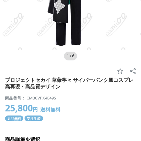
1
/
6
プロジェクトセカイ 草薙寧々 サイバーパンク風コスプレ
高再現・高品質デザイン
商品番号： CM3CVPX4E49S
25,800
円
送料無料
返品無料
受注生産
商品詳細を選択