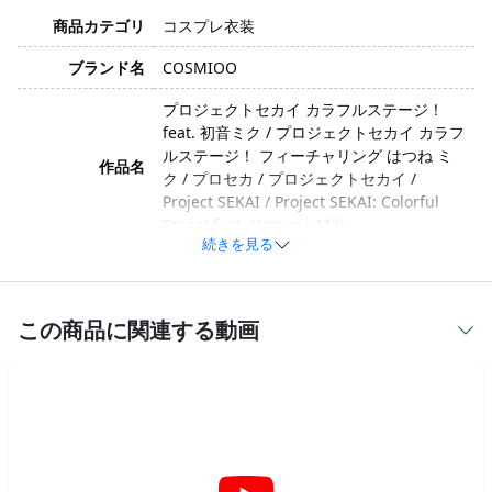
商品カテゴリ
コスプレ衣装
ブランド名
COSMIOO
プロジェクトセカイ カラフルステージ！
feat. 初音ミク / プロジェクトセカイ カラフ
ルステージ！ フィーチャリング はつね ミ
作品名
ク / プロセカ / プロジェクトセカイ /
Project SEKAI / Project SEKAI: Colorful
Stage! feat. Hatsune Miku
続きを見る
草薙寧々 / くさなぎ ねね / 寧々 / ねね / ね
キャラクター
ねちゃん / Nene / Nene Kusanagi / ワンダ
ショのねね
この商品に関連する動画
内気・かわいい・クール・ツンデレ・毒舌
イメージ
気味・努力家
ポリエステル、合成皮革、コットン、天竺
素材
ニットなど（生産ロットや工法によって素
材が変更される場合があります）