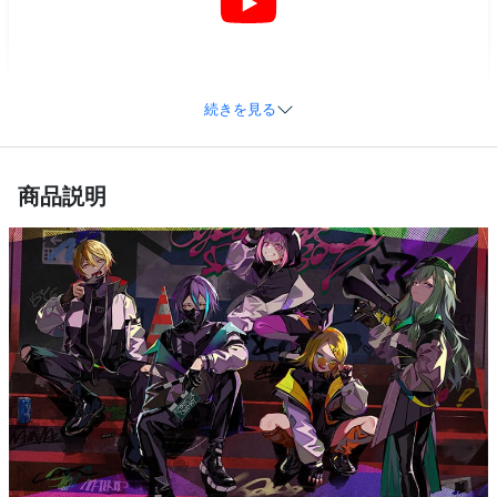
コート、インナー、タンクトップ、ズボ
ン、腰布、帽子、手袋、太ももベルト、ベ
セット内容
ルト（生産ロットや工法によって内容が変
更される場合があります）
続きを見る
サイズ
XS、S、M、L、XL
草薙寧々 コスプレ衣装 サイバーパンク風｜プロセカ高再現デザイン
加工に7～15営業日、配送に5～7営業日（※
【COSMIOO】
商品説明
発送予定
土日祝除く）、合計で12～22営業日程度で
お届け
クレジットカード（VISA、Master、JCB、
支払い方法
Discover、AMERICAN EXPRESS）、
PayPal、銀行振込
コスプレイベント、写真撮影、舞台、公
着用シーン
演、ハロウィン、アニメコン、パーティー
ハンガーに吊るす、収納ケースに入れる、
収納方法
衣装袋に保管
商品状態
新品未使用